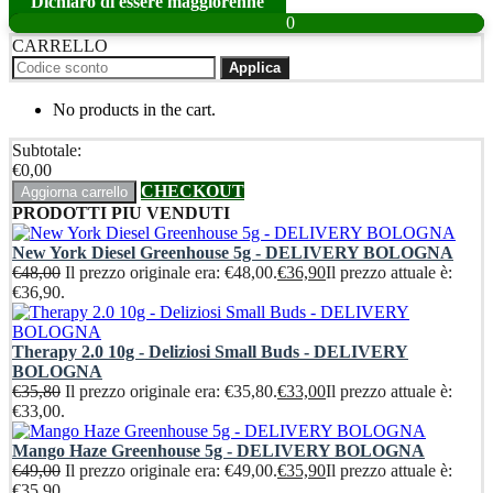
Dichiaro di essere maggiorenne
0
CARRELLO
Applica
No products in the cart.
Subtotale:
€
0,00
CHECKOUT
Aggiorna carrello
PRODOTTI PIU VENDUTI
New York Diesel Greenhouse 5g - DELIVERY BOLOGNA
€
48,00
Il prezzo originale era: €48,00.
€
36,90
Il prezzo attuale è:
€36,90.
Therapy 2.0 10g - Deliziosi Small Buds - DELIVERY
BOLOGNA
€
35,80
Il prezzo originale era: €35,80.
€
33,00
Il prezzo attuale è:
€33,00.
Mango Haze Greenhouse 5g - DELIVERY BOLOGNA
€
49,00
Il prezzo originale era: €49,00.
€
35,90
Il prezzo attuale è:
€35,90.