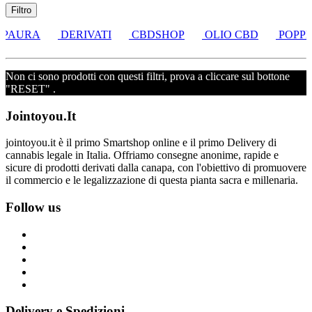
Filtro
 PAURA
DERIVATI
CBDSHOP
OLIO CBD
POPPE
Non ci sono prodotti con questi filtri, prova a cliccare sul bottone
"RESET" .
Jointoyou.It
jointoyou.it è il primo Smartshop online e il primo Delivery di
cannabis legale in Italia. Offriamo consegne anonime, rapide e
sicure di prodotti derivati dalla canapa, con l'obiettivo di promuovere
il commercio e le legalizzazione di questa pianta sacra e millenaria.
Follow us
Delivery e Spedizioni