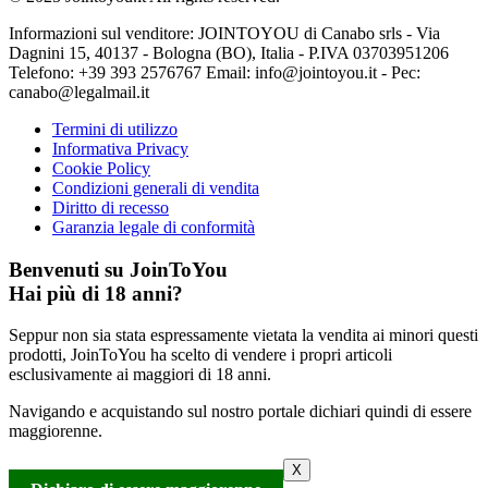
Informazioni sul venditore: JOINTOYOU di Canabo srls - Via
Dagnini 15, 40137 - Bologna (BO), Italia - P.IVA 03703951206
Telefono: ‪+39 393 2576767‬ Email: info@jointoyou.it - Pec:
canabo@legalmail.it
Termini di utilizzo
Informativa Privacy
Cookie Policy
Condizioni generali di vendita
Diritto di recesso
Garanzia legale di conformità
Benvenuti su JoinToYou
Hai più di 18 anni?
Seppur non sia stata espressamente vietata la vendita ai minori questi
prodotti, JoinToYou ha scelto di vendere i propri articoli
esclusivamente ai maggiori di 18 anni.
Navigando e acquistando sul nostro portale dichiari quindi di essere
maggiorenne.
X