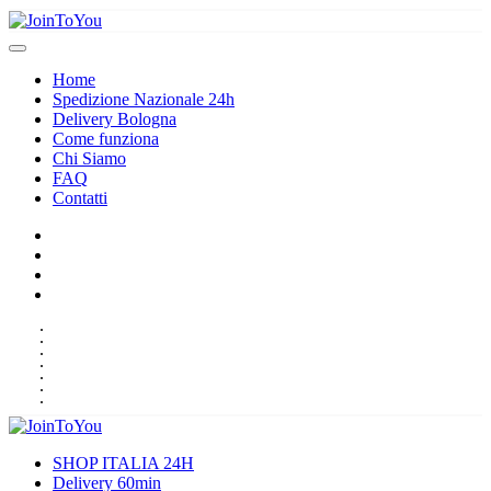
Home
Spedizione Nazionale 24h
Delivery Bologna
Come funziona
Chi Siamo
FAQ
Contatti
HOME
SPEDIZIONE NAZIONALE 24H
DELIVERY BOLOGNA
COME FUNZIONA
CHI SIAMO
FAQ
CONTATTI
SHOP ITALIA 24H
Delivery 60min