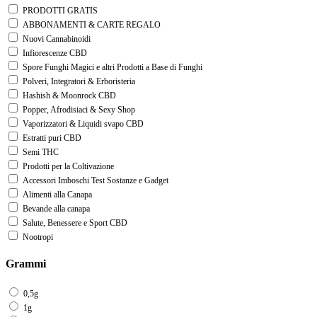
PRODOTTI GRATIS
ABBONAMENTI & CARTE REGALO
Nuovi Cannabinoidi
Infiorescenze CBD
Spore Funghi Magici e altri Prodotti a Base di Funghi
Polveri, Integratori & Erboristeria
Hashish & Moonrock CBD
Popper, Afrodisiaci & Sexy Shop
Vaporizzatori & Liquidi svapo CBD
Estratti puri CBD
Semi THC
Prodotti per la Coltivazione
Accessori Imboschi Test Sostanze e Gadget
Alimenti alla Canapa
Bevande alla canapa
Salute, Benessere e Sport CBD
Nootropi
Grammi
0,5g
1g