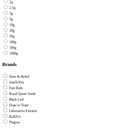
2g
2.5g
3g
5g
10g
20g
50g
100g
500g
1000g
Brands
Storz & Bickel
JoinToYou
Fast Buds
Royal Queen Seeds
Black Leaf
Dope or Nope
Laboratorio Extracta
Roll2Go
Plagron