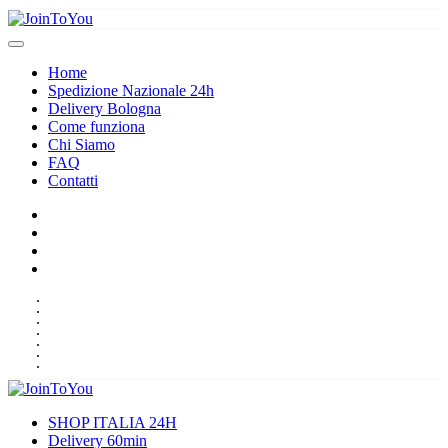
Home
Spedizione Nazionale 24h
Delivery Bologna
Come funziona
Chi Siamo
FAQ
Contatti
HOME
SPEDIZIONE NAZIONALE 24H
DELIVERY BOLOGNA
COME FUNZIONA
CHI SIAMO
FAQ
CONTATTI
SHOP ITALIA 24H
Delivery 60min