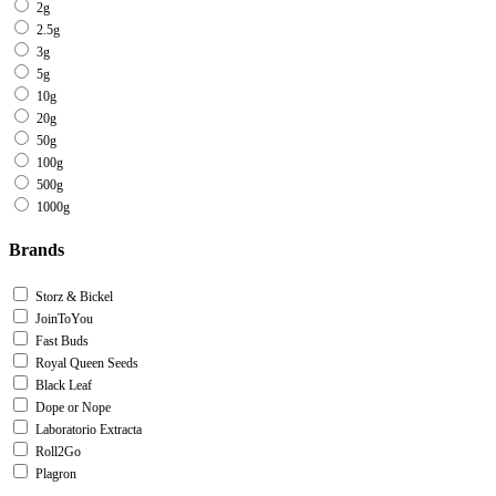
2g
2.5g
3g
5g
10g
20g
50g
100g
500g
1000g
Brands
Storz & Bickel
JoinToYou
Fast Buds
Royal Queen Seeds
Black Leaf
Dope or Nope
Laboratorio Extracta
Roll2Go
Plagron