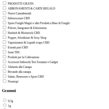
PRODOTTI GRATIS
ABBONAMENTI & CARTE REGALO
Nuovi Cannabinoidi
Infiorescenze CBD
Spore Funghi Magici e altri Prodotti a Base di Funghi
Polveri, Integratori & Erboristeria
Hashish & Moonrock CBD
Popper, Afrodisiaci & Sexy Shop
Vaporizzatori & Liquidi svapo CBD
Estratti puri CBD
Semi THC
Prodotti per la Coltivazione
Accessori Imboschi Test Sostanze e Gadget
Alimenti alla Canapa
Bevande alla canapa
Salute, Benessere e Sport CBD
Nootropi
Grammi
0,5g
1g