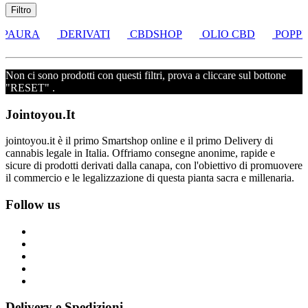
Filtro
 PAURA
DERIVATI
CBDSHOP
OLIO CBD
POPPE
Non ci sono prodotti con questi filtri, prova a cliccare sul bottone
"RESET" .
Jointoyou.It
jointoyou.it è il primo Smartshop online e il primo Delivery di
cannabis legale in Italia. Offriamo consegne anonime, rapide e
sicure di prodotti derivati dalla canapa, con l'obiettivo di promuovere
il commercio e le legalizzazione di questa pianta sacra e millenaria.
Follow us
Delivery e Spedizioni