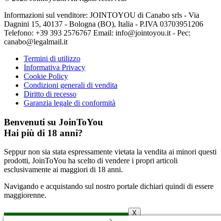
Informazioni sul venditore: JOINTOYOU di Canabo srls - Via
Dagnini 15, 40137 - Bologna (BO), Italia - P.IVA 03703951206
Telefono: ‪+39 393 2576767‬ Email: info@jointoyou.it - Pec:
canabo@legalmail.it
Termini di utilizzo
Informativa Privacy
Cookie Policy
Condizioni generali di vendita
Diritto di recesso
Garanzia legale di conformità
Benvenuti su JoinToYou
Hai più di 18 anni?
Seppur non sia stata espressamente vietata la vendita ai minori questi
prodotti, JoinToYou ha scelto di vendere i propri articoli
esclusivamente ai maggiori di 18 anni.
Navigando e acquistando sul nostro portale dichiari quindi di essere
maggiorenne.
X