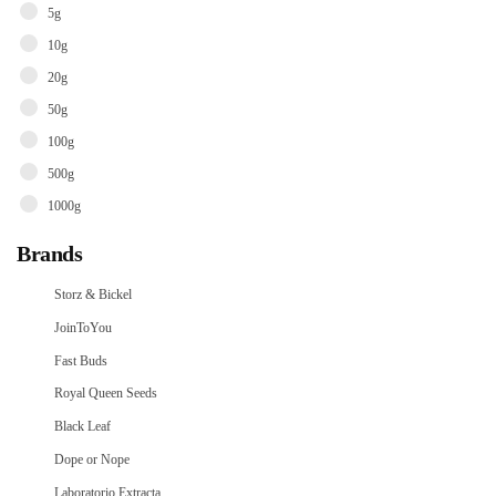
5g
10g
20g
50g
100g
500g
1000g
Brands
Storz & Bickel
JoinToYou
Fast Buds
Royal Queen Seeds
Black Leaf
Dope or Nope
Laboratorio Extracta