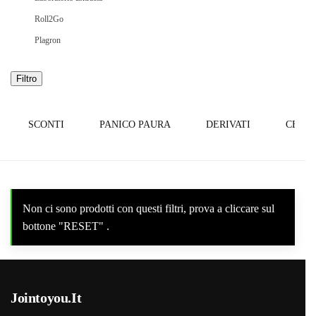
Roll2Go
Plagron
Filtro
SCONTI
PANICO PAURA
DERIVATI
CBDS
Non ci sono prodotti con questi filtri, prova a cliccare sul
bottone "RESET" .
Jointoyou.It