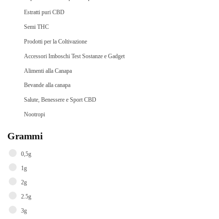
Estratti puri CBD
Semi THC
Prodotti per la Coltivazione
Accessori Imboschi Test Sostanze e Gadget
Alimenti alla Canapa
Bevande alla canapa
Salute, Benessere e Sport CBD
Nootropi
Grammi
0,5g
1g
2g
2.5g
3g