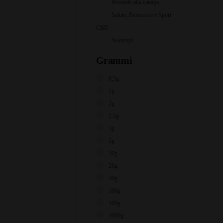
Bevande alla canapa
Salute, Benessere e Sport
CBD
Nootropi
Grammi
0,5g
1g
2g
2.5g
3g
5g
10g
20g
50g
100g
500g
1000g