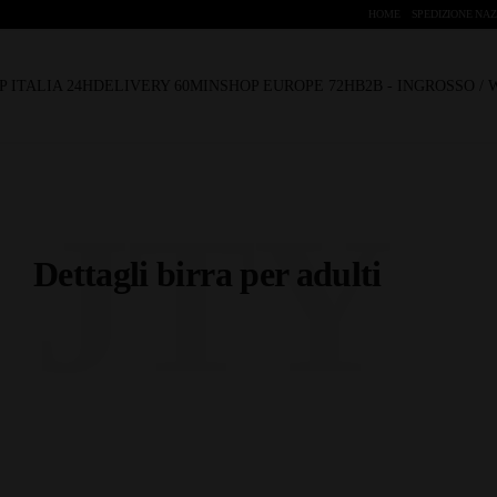
HOME
SPEDIZIONE NAZ
P ITALIA 24H
DELIVERY 60MIN
SHOP EUROPE 72H
B2B - INGROSSO /
JTY
Dettagli birra per adulti