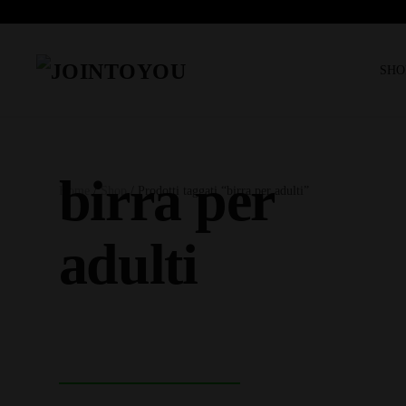
SHO
birra per
Home
/
Shop
/ Prodotti taggati “birra per adulti”
adulti