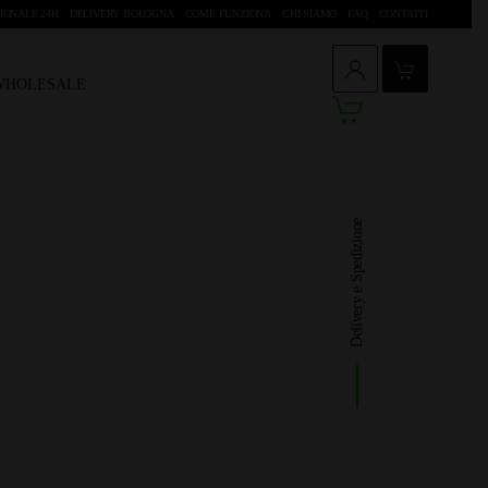
IONALE 24H
DELIVERY BOLOGNA
COME FUNZIONA
CHI SIAMO
FAQ
CONTATTI
 WHOLESALE
Delivery e Spedizione