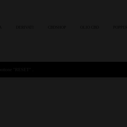
A
DERIVATI
CBDSHOP
OLIO CBD
POPPER
l bottone "RESET" .