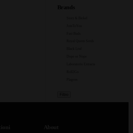
Brands
Storz & Bickel
JoinToYou
Fast Buds
Royal Queen Seeds
Black Leaf
Dope or Nope
Laboratorio Extracta
Roll2Go
Plagron
Filtro
ioni
About