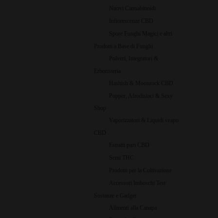
Nuovi Cannabinoidi
Infiorescenze CBD
Spore Funghi Magici e altri
Prodotti a Base di Funghi
Polveri, Integratori &
Erboristeria
Hashish & Moonrock CBD
Popper, Afrodisiaci & Sexy
Shop
Vaporizzatori & Liquidi svapo
CBD
Estratti puri CBD
Semi THC
Prodotti per la Coltivazione
Accessori Imboschi Test
Sostanze e Gadget
Alimenti alla Canapa