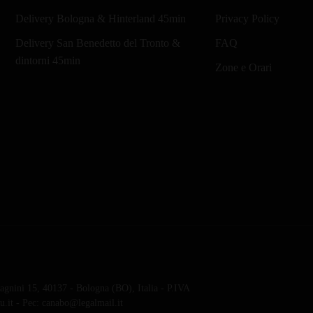
Delivery Bologna & Hinterland 45min
Privacy Policy
Delivery San Benedetto del Tronto &
FAQ
dintorni 45min
Zone e Orari
gnini 15, 40137 - Bologna (BO), Italia - P.IVA
.it - Pec: canabo@legalmail.it