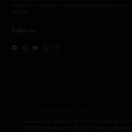
promuovere il commercio e le legalizzazione di questa pianta sacra e
millenaria.
Follow us
© 2025 Jointoyou.it All rights reserved.
Informazioni sul venditore: JOINTOYOU di Canabo srls - Via Da
03703951206 Telefono: ‪+39 393 2576767‬ Email: info@jointoyou