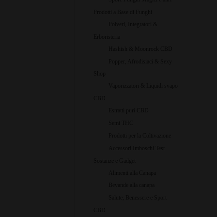
Prodotti a Base di Funghi
Polveri, Integratori &
Erboristeria
Hashish & Moonrock CBD
Popper, Afrodisiaci & Sexy
Shop
Vaporizzatori & Liquidi svapo
CBD
Estratti puri CBD
Semi THC
Prodotti per la Coltivazione
Accessori Imboschi Test
Sostanze e Gadget
Alimenti alla Canapa
Bevande alla canapa
Salute, Benessere e Sport
CBD