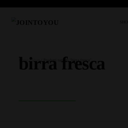
SHO
birra fresca
Home
/
Shop
/ Prodotti taggati “birra fresca”