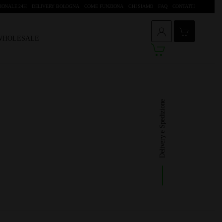
IONALE 24H
DELIVERY BOLOGNA
COME FUNZIONA
CHI SIAMO
FAQ
CONTATTI
 WHOLESALE
Delivery e Spedizione