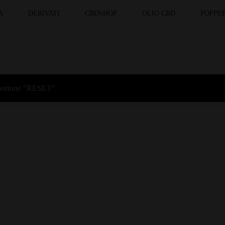
A
DERIVATI
CBDSHOP
OLIO CBD
POPPER
l bottone "RESET" .