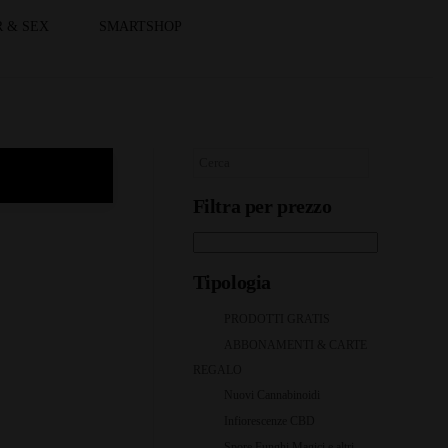
 & SEX
SMARTSHOP
Filtra per prezzo
Tipologia
PRODOTTI GRATIS
ABBONAMENTI & CARTE
REGALO
Nuovi Cannabinoidi
Infiorescenze CBD
Spore Funghi Magici e altri