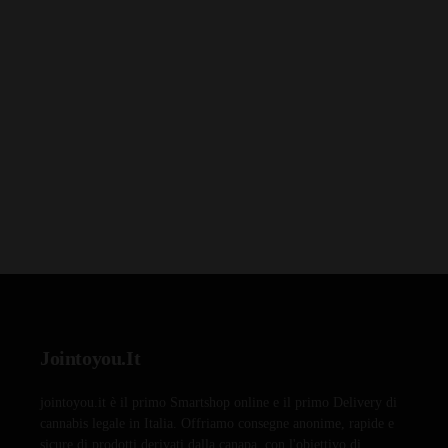
Jointoyou.It
jointoyou.it è il primo Smartshop online e il primo Delivery di
cannabis legale in Italia. Offriamo consegne anonime, rapide e
sicure di prodotti derivati dalla canapa, con l'obiettivo di