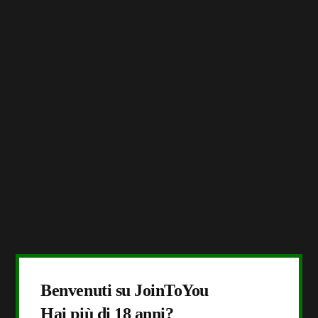
X
Benvenuti su JoinToYou
Hai più di 18 anni?