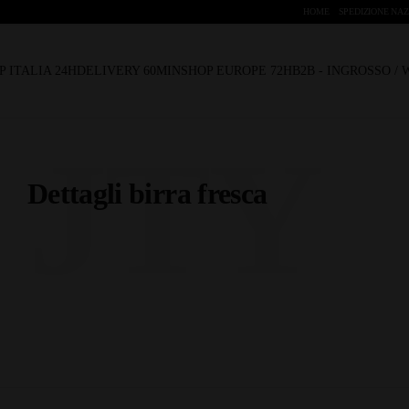
HOME
SPEDIZIONE NAZ
P ITALIA 24H
DELIVERY 60MIN
SHOP EUROPE 72H
B2B - INGROSSO /
JTY
Dettagli birra fresca