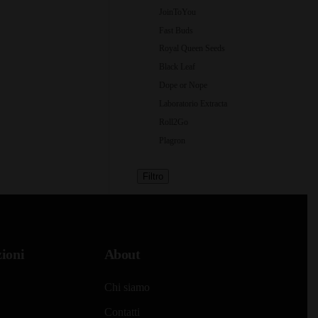
JoinToYou
Fast Buds
Royal Queen Seeds
Black Leaf
Dope or Nope
Laboratorio Extracta
Roll2Go
Plagron
Filtro
ioni
About
Chi siamo
Contatti