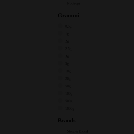
Nootropi
Grammi
0,5g
1g
2g
2.5g
3g
5g
10g
20g
50g
100g
500g
1000g
Brands
Storz & Bickel