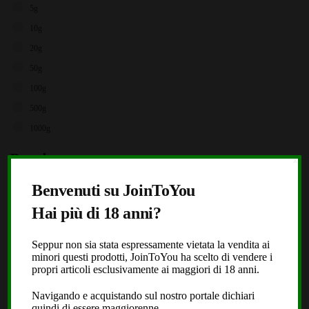
5g
10g
20g
50g
100g
500g
1000g
Brands
X
Storz & Bickel
Benvenuti su JoinToYou
JoinToYou
Hai più di 18 anni?
Fast Buds
Seppur non sia stata espressamente vietata la vendita ai
Royal Queen Seeds
minori questi prodotti, JoinToYou ha scelto di vendere i
Black Leaf
propri articoli esclusivamente ai maggiori di 18 anni.
Dope or Nope
Navigando e acquistando sul nostro portale dichiari
quindi di essere maggiorenne.
Laboratorio Extracta