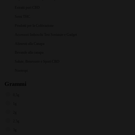
Estratti puri CBD
Semi THC
Prodotti per la Coltivazione
Accessori Imboschi Test Sostanze e Gadget
Alimenti alla Canapa
Bevande alla canapa
Salute, Benessere e Sport CBD
Nootropi
Grammi
0,5g
1g
2g
2.5g
3g