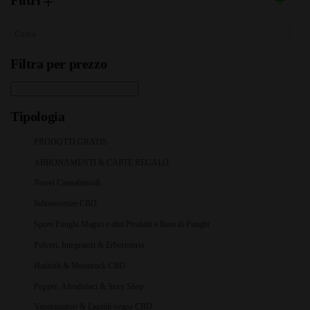
Filtri
Filtra per prezzo
Tipologia
PRODOTTI GRATIS
ABBONAMENTI & CARTE REGALO
Nuovi Cannabinoidi
Infiorescenze CBD
Spore Funghi Magici e altri Prodotti a Base di Funghi
Polveri, Integratori & Erboristeria
Hashish & Moonrock CBD
Popper, Afrodisiaci & Sexy Shop
Vaporizzatori & Liquidi svapo CBD