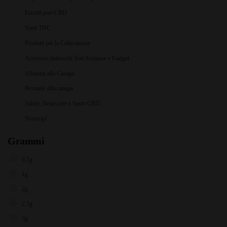
Estratti puri CBD
Semi THC
Prodotti per la Coltivazione
Accessori Imboschi Test Sostanze e Gadget
Alimenti alla Canapa
Bevande alla canapa
Salute, Benessere e Sport CBD
Nootropi
Grammi
0,5g
1g
2g
2.5g
3g