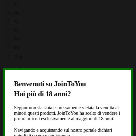
5g
10g
20g
50g
100g
500g
1000g
Brands
X
Storz & Bickel
Benvenuti su JoinToYou
JoinToYou
Hai più di 18 anni?
Fast Buds
Seppur non sia stata espressamente vietata la vendita ai
Royal Queen Seeds
minori questi prodotti, JoinToYou ha scelto di vendere i
Black Leaf
propri articoli esclusivamente ai maggiori di 18 anni.
Dope or Nope
Navigando e acquistando sul nostro portale dichiari
quindi di essere maggiorenne.
Laboratorio Extracta