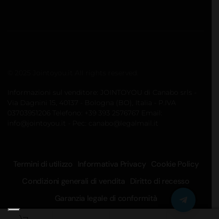
© 2025 Jointoyou.it All rights reserved.
Informazioni sul venditore: JOINTOYOU di Canabo srls -
Via Dagnini 15, 40137 - Bologna (BO), Italia - P.IVA
03703951206 Telefono: ‪+39 393 2576767‬ Email:
info@jointoyou.it - Pec: canabo@legalmail.it
Termini di utilizzo
Informativa Privacy
Cookie Policy
Condizioni generali di vendita
Diritto di recesso
Garanzia legale di conformità