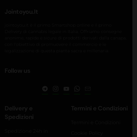
Jointoyou.It
jointoyou.it è il primo Smartshop online e il primo
Delivery di cannabis legale in Italia. Offriamo consegne
anonime, rapide e sicure di prodotti derivati dalla canapa,
con l'obiettivo di promuovere il commercio e le
legalizzazione di questa pianta sacra e millenaria.
Follow us
Delivery e
Termini e Condizioni
Spedizioni
Termini e Condizioni
Spedizione 24h in
Cookie Policy