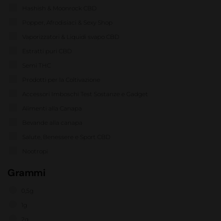
Hashish & Moonrock CBD
Popper, Afrodisiaci & Sexy Shop
Vaporizzatori & Liquidi svapo CBD
Estratti puri CBD
Semi THC
Prodotti per la Coltivazione
Accessori Imboschi Test Sostanze e Gadget
Alimenti alla Canapa
Bevande alla canapa
Salute, Benessere e Sport CBD
Nootropi
Grammi
0,5g
1g
2g