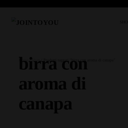
SHO
birra con
Home
/
Shop
/ Prodotti taggati “birra con aroma di canapa”
aroma di
canapa