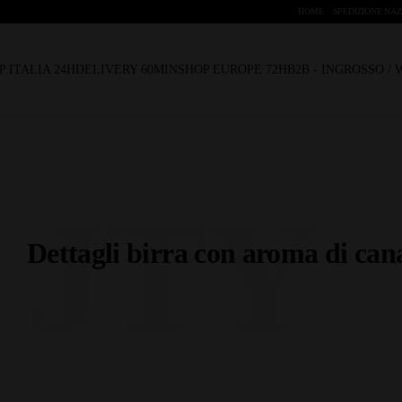
HOME
SPEDIZIONE NAZ
P ITALIA 24H
DELIVERY 60MIN
SHOP EUROPE 72H
B2B - INGROSSO /
JTY
Dettagli birra con aroma di ca