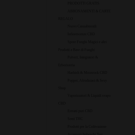
PRODOTTI GRATIS
ABBONAMENTI & CARTE
REGALO
Nuovi Cannabinoidi
Infiorescenze CBD
Spore Funghi Magici e altri
Prodotti a Base di Funghi
Polveri, Integratori &
Erboristeria
Hashish & Moonrock CBD
Popper, Afrodisiaci & Sexy
Shop
Vaporizzatori & Liquidi svapo
CBD
Estratti puri CBD
Semi THC
Prodotti per la Coltivazione
Accessori Imboschi Test