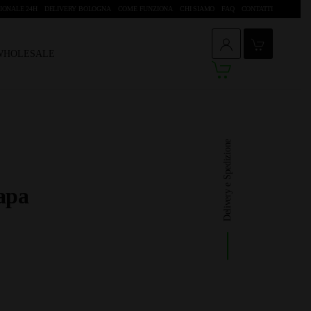
IONALE 24H
DELIVERY BOLOGNA
COME FUNZIONA
CHI SIAMO
FAQ
CONTATTI
 WHOLESALE
Delivery e Spedizione
napa