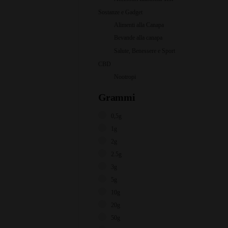
Sostanze e Gadget
Alimenti alla Canapa
Bevande alla canapa
Salute, Benessere e Sport
CBD
Nootropi
Grammi
0,5g
1g
2g
2.5g
3g
5g
10g
20g
50g