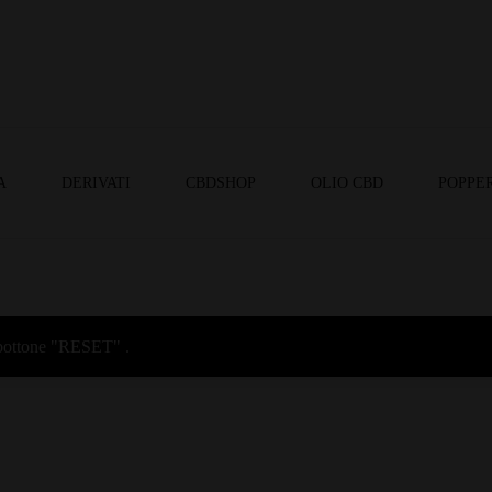
A
DERIVATI
CBDSHOP
OLIO CBD
POPPER
l bottone "RESET" .