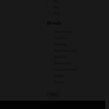
100g
500g
1000g
Brands
Storz & Bickel
JoinToYou
Fast Buds
Royal Queen Seeds
Black Leaf
Dope or Nope
Laboratorio Extracta
Roll2Go
Plagron
Filtro