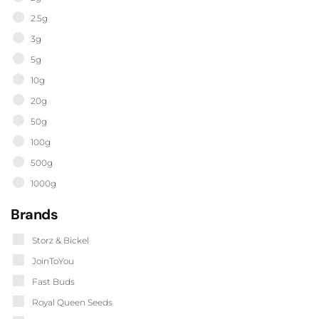
2.5g
3g
5g
10g
20g
50g
100g
500g
1000g
Brands
Storz & Bickel
JoinToYou
Fast Buds
Royal Queen Seeds