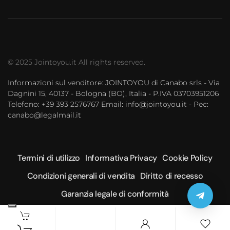
© 2025 Jointoyou.it All rights reserved.
Informazioni sul venditore: JOINTOYOU di Canabo srls - Via
Dagnini 15, 40137 - Bologna (BO), Italia - P.IVA 03703951206
Telefono: ‪+39 393 2576767‬ Email: info@jointoyou.it - Pec:
canabo@legalmail.it
Termini di utilizzo
Informativa Privacy
Cookie Policy
Condizioni generali di vendita
Diritto di recesso
Garanzia legale di conformità