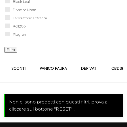
Black Leaf
Dope or Nope
Laboratorio Extracta
Roll2Go
Plagron
Filtro
SCONTI
PANICO PAURA
DERIVATI
CBDSH
Non ci sono prodotti con questi filtri, prova a
cliccare sul bottone "RESET" .