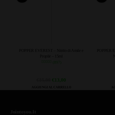
POPPER EVEREST – Nitrito di Amile e
POPPER 
Propile – 15ml
N
(897)
Il
Il
€
15,00
€
13,00
prezzo
prezzo
AGGIUNGI AL CARRELLO
AG
originale
attuale
era:
è:
€15,00.
€13,00.
Jointoyou.It