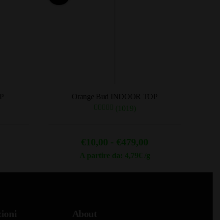
OP
Orange Bud INDOOR TOP
(1019)
ascia
Fascia
€
10,00
-
€
479,00
i
di
A partire da: 4,79€ /g
Questo
rezzo:
prezzo:
prodotto
a
da
ha
5,90
€10,00
più
ioni
About
a
varianti.