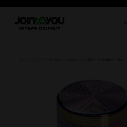
S
Home
/
Shop
/
Spedizione Nazionale 24h
/ Grinder Acido in Meta