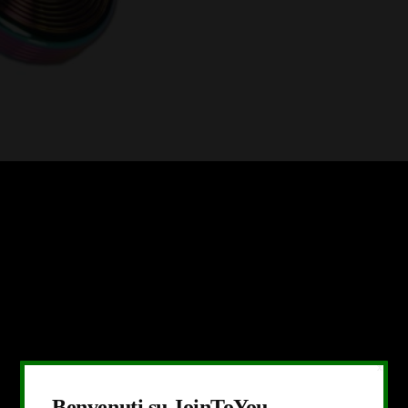
X
Benvenuti su JoinToYou