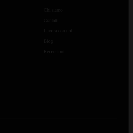
249,90
Le
€479,00
Chi siamo
opzioni
possono
Contatti
essere
Lavora con noi
scelte
Blog
nella
pagina
Recensioni
del
prodotto