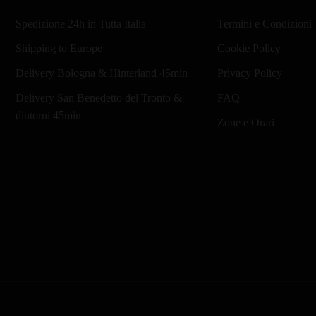
Le
€
Spedizione 24h in Tutta Italia
Termini e Condizioni
opzioni
possono
Shipping to Europe
Cookie Policy
essere
Delivery Bologna & Hinterland 45min
Privacy Policy
scelte
Delivery San Benedetto del Tronto &
FAQ
nella
dintorni 45min
pagina
Zone e Orari
del
prodotto