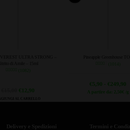
EVEREST ULTRA STRONG –
Pineapple Greenhouse T
itrito di Amile – 15ml
(1014)
(1082)
F
€
5,90
-
€
249,90
Il
Il
€
15,00
€
12,90
d
A partire da: 2,50€ /g
prezzo
prezzo
Questo
GIUNGI AL CARRELLO
p
prodotto
originale
attuale
d
ha
era:
è:
€
più
€15,00.
€12,90.
Delivery e Spedizioni
Termini e Condiz
a
varianti.