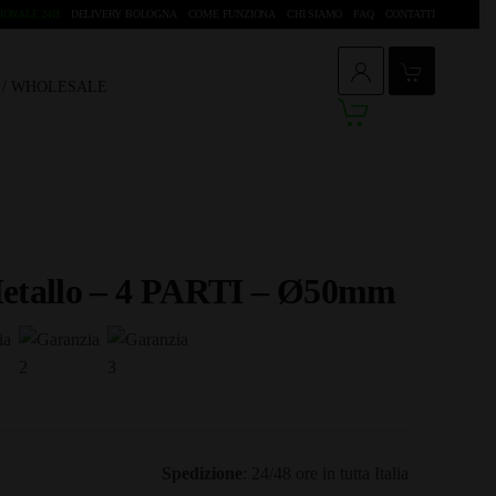
IONALE 24H
DELIVERY BOLOGNA
COME FUNZIONA
CHI SIAMO
FAQ
CONTATTI
O / WHOLESALE
Metallo – 4 PARTI – Ø50mm
Spedizione
: 24/48 ore in tutta Italia