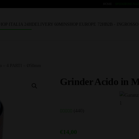
HOME
SPEDIZIONE NAZ
HOP ITALIA 24H
DELIVERY 60MIN
SHOP EUROPE 72H
B2B - INGROSS
llo – 4 PARTI – Ø50mm
Grinder Acido in 
(440)
€
14,00