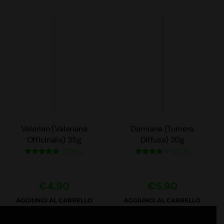
prodotto
originale
attuale
da
ha
era:
è:
€9,1
più
€150,00.
€106,05.
a
varianti.
€32
Le
opzioni
possono
essere
scelte
nella
Valerian (Valeriana
Damiana (Turnera
pagina
Officinalis) 35g
Diffusa) 20g
del
(1296)
(613)
prodotto
€
4,90
€
5,90
AGGIUNGI AL CARRELLO
AGGIUNGI AL CARRELLO