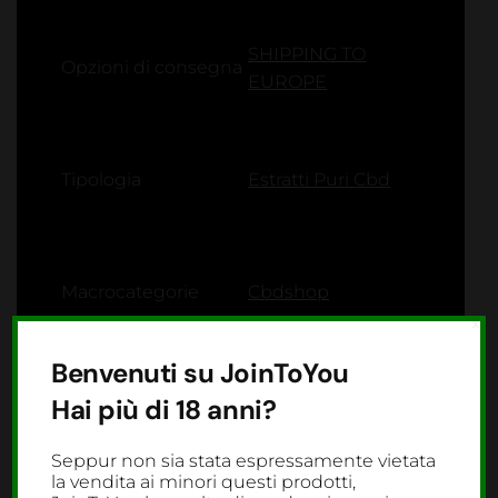
SHIPPING TO
Opzioni di consegna
EUROPE
Tipologia
Estratti Puri Cbd
Macrocategorie
Cbdshop
X
Benvenuti su JoinToYou
Hai più di 18 anni?
Seppur non sia stata espressamente vietata
la vendita ai minori questi prodotti,