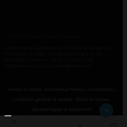
© 2025 Jointoyou.it All rights reserved.
Informazioni sul venditore: JOINTOYOU di Canabo srls -
Via Dagnini 15, 40137 - Bologna (BO), Italia - P.IVA
03703951206 Telefono: ‪+39 393 2576767‬ Email:
info@jointoyou.it - Pec: canabo@legalmail.it
Termini di utilizzo
Informativa Privacy
Cookie Policy
Condizioni generali di vendita
Diritto di recesso
Garanzia legale di conformità