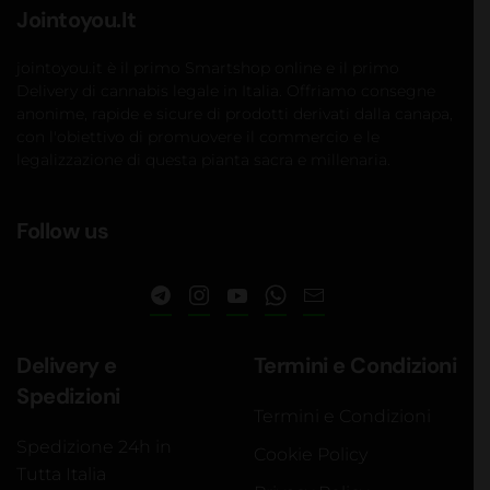
Jointoyou.It
jointoyou.it è il primo Smartshop online e il primo
Delivery di cannabis legale in Italia. Offriamo consegne
anonime, rapide e sicure di prodotti derivati dalla canapa,
con l'obiettivo di promuovere il commercio e le
legalizzazione di questa pianta sacra e millenaria.
Follow us
Delivery e
Termini e Condizioni
Spedizioni
Termini e Condizioni
Spedizione 24h in
Cookie Policy
Tutta Italia