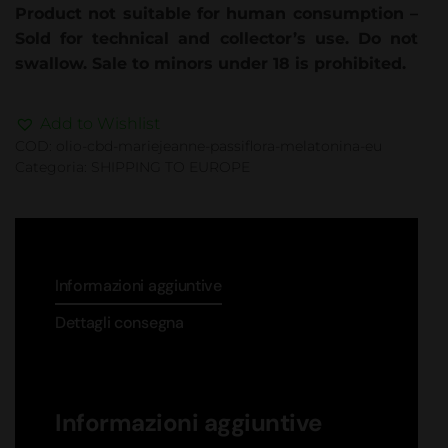
Product not suitable for human consumption –
Sold for technical and collector’s use. Do not
swallow. Sale to minors under 18 is prohibited.
Add to Wishlist
COD:
olio-cbd-mariejeanne-passiflora-melatonina-eu
Categoria:
SHIPPING TO EUROPE
Informazioni aggiuntive
Dettagli consegna
Informazioni aggiuntive