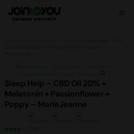
Home
/
Shop
/
SHIPPING TO EUROPE
/ Sleep Help – CBD
Oil 20% + Melatonin + Passionflower + Poppy –
MarieJeanne
Sleep Help – CBD Oil 20% +
Melatonin + Passionflower +
Poppy – MarieJeanne
(798)