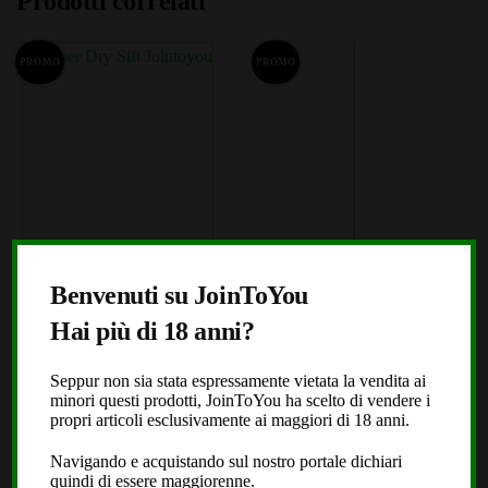
Prodotti correlati
PROMO
PROMO
X
Super Dry Sift
Caramel Hash TOP
Benvenuti su JoinToYou
PREMIUM QUALITY
(1104)
Hai più di 18 anni?
(724)
Seppur non sia stata espressamente vietata la vendita ai
Fascia
€
9,25
-
€
319,99
minori questi prodotti, JoinToYou ha scelto di vendere i
Fascia
€
29,90
-
€
399,99
di
A partire da: 3,20€ /g
propri articoli esclusivamente ai maggiori di 18 anni.
di
A partire da: 4,00€ /g
Questo
prezzo:
Navigando e acquistando sul nostro portale dichiari
Questo
prodotto
prezzo
quindi di essere maggiorenne.
da