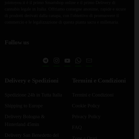
jointoyou.it è il primo Smartshop online e il primo Delivery di
a
a
varianti.
varianti.
cannabis legale in Italia. Offriamo consegne anonime, rapide e sicure
Le
€179,90
Le
€379,9
di prodotti derivati dalla canapa, con l'obiettivo di promuovere il
opzioni
opzioni
commercio e le legalizzazione di questa pianta sacra e millenaria.
possono
possono
essere
essere
Follow us
scelte
scelte
nella
nella
pagina
pagina
del
del
prodotto
prodotto
Delivery e Spedizioni
Termini e Condizioni
Spedizione 24h in Tutta Italia
Termini e Condizioni
Shipping to Europe
Cookie Policy
Delivery Bologna &
Privacy Policy
Hinterland 45min
FAQ
Delivery San Benedetto del
Zone e Orari