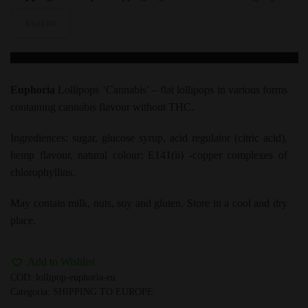
Esaurito
Euphoria
Lollipops ‘Cannabis’ – flat lollipops in various forms
containing cannabis flavour without THC.
Ingrediences: sugar, glucose syrup, acid regulator (citric acid),
hemp flavour, natural colour: E141(ii) -copper complexes of
chlorophyllins.
May contain milk, nuts, soy and gluten. Store in a cool and dry
place.
Add to Wishlist
COD:
lollipop-euphoria-eu
Categoria:
SHIPPING TO EUROPE