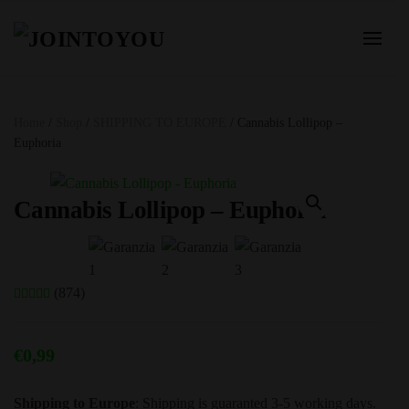
Home
/
Shop
/
SHIPPING TO EUROPE
/ Cannabis Lollipop –
Euphoria
Cannabis Lollipop – Euphoria
(874)
€
0,99
Shipping to Europe
: Shipping is guaranted 3-5 working days.