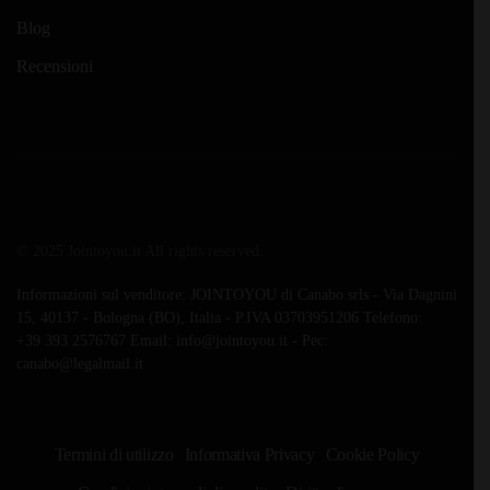
Blog
Recensioni
© 2025 Jointoyou.it All rights reserved.
Informazioni sul venditore: JOINTOYOU di Canabo srls - Via Dagnini
15, 40137 - Bologna (BO), Italia - P.IVA 03703951206 Telefono:
‪+39 393 2576767‬ Email: info@jointoyou.it - Pec:
canabo@legalmail.it
Termini di utilizzo
Informativa Privacy
Cookie Policy