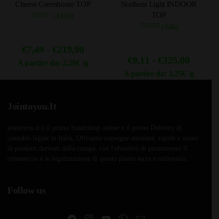
Cheese Greenhouse TOP
Northern Light INDOOR
nella
nella
TOP
(1303)
pagina
pagina
(346)
del
del
prodotto
prodotto
Fascia
€
7,49
-
€
219,90
Fascia
€
9,11
-
€
325,00
di
A partire da: 2,20€ /g
di
A partire da: 3,25€ /g
Questo
prezzo:
Questo
prodotto
prezzo
da
prodotto
ha
da
Jointoyou.It
€7,49
ha
più
€9,11
a
più
varianti.
jointoyou.it è il primo Smartshop online e il primo Delivery di
a
varianti.
Le
€219,90
cannabis legale in Italia. Offriamo consegne anonime, rapide e sicure
Le
€325,0
opzioni
di prodotti derivati dalla canapa, con l'obiettivo di promuovere il
opzioni
commercio e le legalizzazione di questa pianta sacra e millenaria.
possono
possono
essere
essere
scelte
Follow us
scelte
nella
nella
pagina