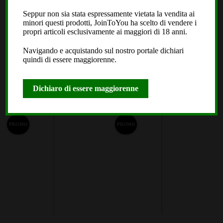
Seppur non sia stata espressamente vietata la vendita ai
minori questi prodotti, JoinToYou ha scelto di vendere i
Therapy 2.0 – Delicious Small
Caramel Hash TOP
propri articoli esclusivamente ai maggiori di 18 anni.
Buds
PREMIUM QUALITY
(1399)
(724)
Navigando e acquistando sul nostro portale dichiari
quindi di essere maggiorenne.
Fascia
Fascia
€
17,90
-
€
106,05
€
29,90
-
€
399,99
Dichiaro di essere maggiorenne
di
di
A partire da: 1,06€ /g
A partire da: 4,00€ /g
Questo
Questo
prezzo:
prezzo
prodotto
prodotto
da
da
PROMO
PROMO
ha
ha
€17,90
€29,90
più
più
a
a
varianti.
varianti.
Le
€106,05
Le
€399,9
opzioni
opzioni
possono
possono
essere
essere
scelte
scelte