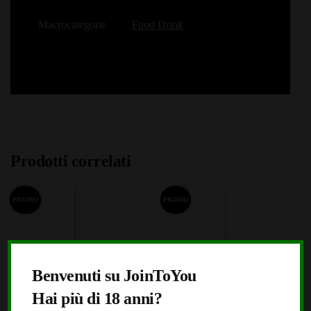
Macrocategorie
Food Drink
Prodotti correlati
PROMO
PROMO
X
Benvenuti su JoinToYou
Hai più di 18 anni?