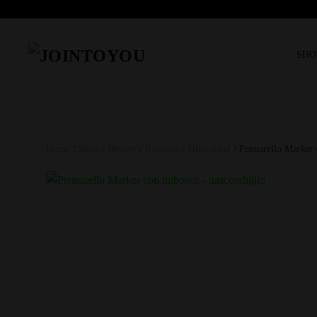
SHO
Home
/
Shop
/
Delivery Bologna e Hinterland
/ Pennarello Marker 