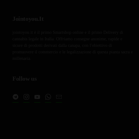
era:
è:
€25,00.
€20,00.
Jointoyou.It
jointoyou.it è il primo Smartshop online e il primo Delivery di
cannabis legale in Italia. Offriamo consegne anonime, rapide e
sicure di prodotti derivati dalla canapa, con l'obiettivo di
promuovere il commercio e le legalizzazione di questa pianta sacra e
millenaria.
Follow us