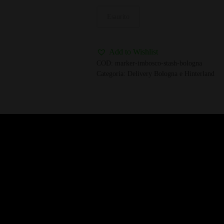
Esaurito
Add to Wishlist
COD:
marker-imbosco-stash-bologna
Categoria:
Delivery Bologna e Hinterland