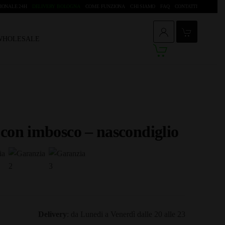
IONALE 24H
DELIVERY BOLOGNA
COME FUNZIONA
CHI SIAMO
FAQ
CONTATTI
 WHOLESALE
con imbosco – nascondiglio
Delivery
: da Lunedi a Venerdì dalle 20 alle 23