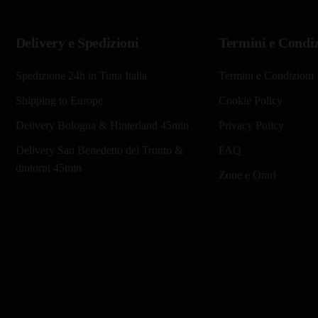
era:
è:
era:
è:
€19,90.
€14,90.
€13,90.
€1
Delivery e Spedizioni
Termini e Condiz
Spedizione 24h in Tutta Italia
Termini e Condizioni
Shipping to Europe
Cookie Policy
Delivery Bologna & Hinterland 45min
Privacy Policy
Delivery San Benedetto del Tronto &
FAQ
dintorni 45min
Zone e Orari