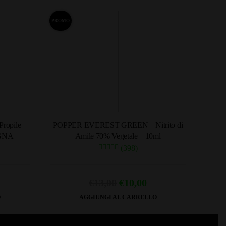
PROMO
ropile –
POPPER EVEREST GREEN – Nitrito di
GNA
Amile 70% Vegetale – 10ml
(398)
Il
Il
€
13,00
€
10,00
ezzo
prezzo
prezzo
O
AGGIUNGI AL CARRELLO
e
tuale
originale
attuale