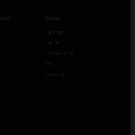
era:
è:
0,00.
€13,00.
€10,00.
ioni
About
Chi siamo
Contatti
Lavora con noi
Blog
Recensioni