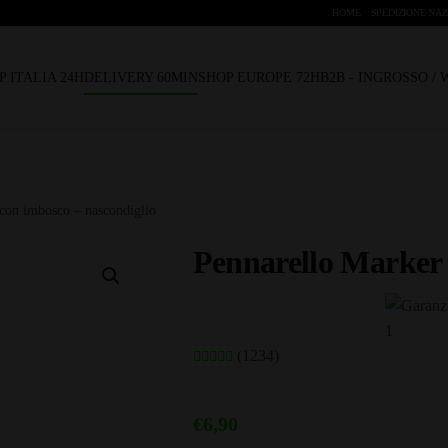
HOME
SPEDIZIONE NAZ
P ITALIA 24H
DELIVERY 60MIN
SHOP EUROPE 72H
B2B - INGROSSO /
con imbosco – nascondiglio
Pennarello Marker 
(1234)
€
6,90