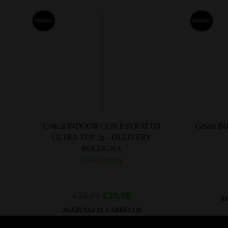
PROMO
PROMO
Critical INDOOR CON ESTRATTO
Gelatti 
ULTRA TOP 2g – DELIVERY
BOLOGNA
(929)
Il
Il
€
25,00
€
20,00
AG
prezzo
prezzo
AGGIUNGI AL CARRELLO
originale
attuale