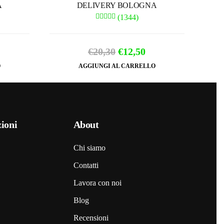
A
DELIVERY BOLOGNA
(1344)
Il
Il
€
20,30
€
12,50
ezzo
prezzo
prezzo
O
AGGIUNGI AL CARRELLO
e
tuale
originale
attuale
era:
è:
3,00.
€20,30.
€12,50.
ioni
About
Chi siamo
Contatti
Lavora con noi
Blog
Recensioni