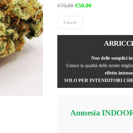
Il
Il
€
75,00
€
50,00
prezzo
prezzo
originale
attuale
Esaurito
era:
è:
€75,00.
€50,00.
ARRICC
Non delle semplici i
Unisce la qualità delle nostre miglio
effetto intenso
SOLO PER INTENDITORI CH
Amnesia INDOO