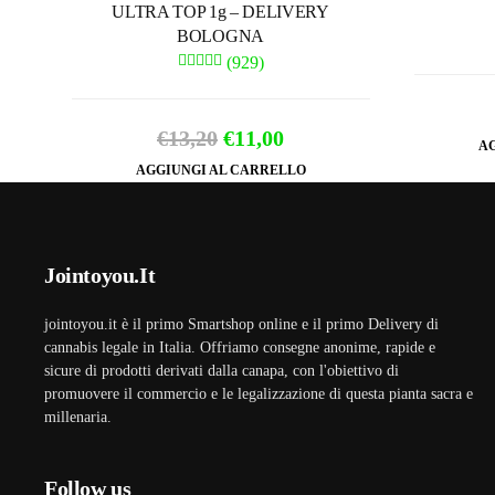
ULTRA TOP 1g – DELIVERY
BOLOGNA
(929)
Il
Il
€
13,20
€
11,00
AG
prezzo
prezzo
AGGIUNGI AL CARRELLO
originale
attuale
era:
è:
€13,20.
€11,00.
Jointoyou.It
jointoyou.it è il primo Smartshop online e il primo Delivery di
cannabis legale in Italia. Offriamo consegne anonime, rapide e
sicure di prodotti derivati dalla canapa, con l'obiettivo di
promuovere il commercio e le legalizzazione di questa pianta sacra e
millenaria.
Follow us