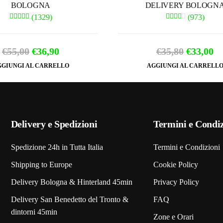
BOLOGNA
DELIVERY BOLOGN
(1329)
(973)
Il
Il
Il
Il
€
55,00
€
36,90
€
35,80
€
33,00
prezzo
prezzo
prezzo
pr
GIUNGI AL CARRELLO
AGGIUNGI AL CARRELL
originale
attuale
original
at
era:
è:
era:
è:
€55,00.
€36,90.
€35,80.
€3
Delivery e Spedizioni
Termini e Condiz
Spedizione 24h in Tutta Italia
Termini e Condizioni
Shipping to Europe
Cookie Policy
Delivery Bologna & Hinterland 45min
Privacy Policy
Delivery San Benedetto del Tronto &
FAQ
dintorni 45min
Zone e Orari