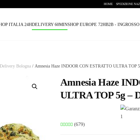
HOME
SPEDIZIONE NAZ
HOP ITALIA 24H
DELIVERY 60MIN
SHOP EUROPE 72H
B2B - INGROSS
- Delivery Bologna
/ Amnesia Haze INDOOR CON ESTRATTO ULTRA TOP 
Amnesia Haze I
ULTRA TOP 5g –
(679)