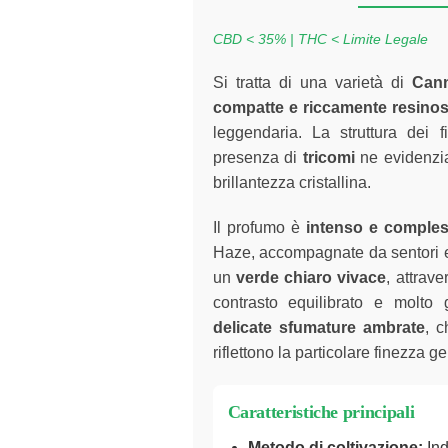
CBD < 35% | THC < Limite Legale
Si tratta di una varietà di
Cann
compatte e riccamente resino
leggendaria. La struttura dei
presenza di
tricomi
ne evidenzia
brillantezza cristallina.
Il profumo è
intenso e comple
Haze, accompagnate da sentori er
un
verde chiaro vivace
, attrav
contrasto equilibrato e molto
delicate sfumature ambrate
, c
riflettono la particolare finezza g
Caratteristiche principali
Metodo di coltivazione:
Ind