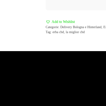
Add to Wishlist
Categorie:
Delivery Bologna e Hinterland
,
Es
Tag:
erba cbd
,
la miglior cbd