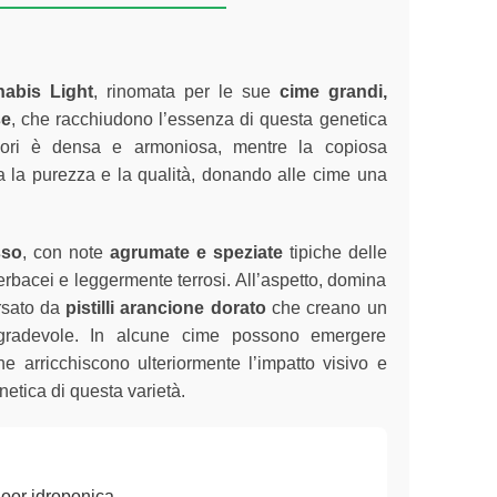
abis Light
, rinomata per le sue
cime grandi,
se
, che racchiudono l’essenza di questa genetica
 fiori è densa e armoniosa, mentre la copiosa
 la purezza e la qualità, donando alle cime una
sso
, con note
agrumate e speziate
tipiche delle
bacei e leggermente terrosi. All’aspetto, domina
ersato da
pistilli arancione dorato
che creano un
 gradevole. In alcune cime possono emergere
he arricchiscono ulteriormente l’impatto visivo e
enetica di questa varietà.
oor idroponica