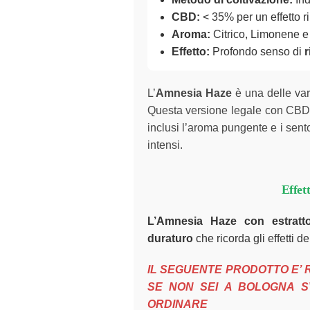
CBD:
< 35% per un effetto r
Aroma:
Citrico, Limonene e
Effetto:
Profondo senso di
r
L’
Amnesia Haze
è una delle var
Questa versione legale con CBD co
inclusi l’aroma pungente e i sento
intensi.
Effet
L’Amnesia Haze con estratt
duraturo
che ricorda gli effetti d
IL SEGUENTE PRODOTTO E’ R
SE NON SEI A BOLOGNA 
ORDINARE