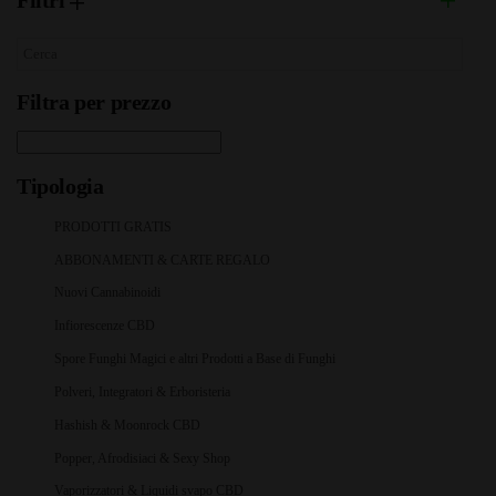
Filtri
Filtra per prezzo
Tipologia
PRODOTTI GRATIS
ABBONAMENTI & CARTE REGALO
Nuovi Cannabinoidi
Infiorescenze CBD
Spore Funghi Magici e altri Prodotti a Base di Funghi
Polveri, Integratori & Erboristeria
Hashish & Moonrock CBD
Popper, Afrodisiaci & Sexy Shop
Vaporizzatori & Liquidi svapo CBD