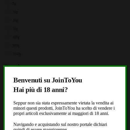
5g
10g
20g
50g
100g
500g
1000g
Brands
X
Storz & Bickel
Benvenuti su JoinToYou
JoinToYou
Hai più di 18 anni?
Fast Buds
Seppur non sia stata espressamente vietata la vendita ai
Royal Queen Seeds
minori questi prodotti, JoinToYou ha scelto di vendere i
Black Leaf
propri articoli esclusivamente ai maggiori di 18 anni.
Dope or Nope
Navigando e acquistando sul nostro portale dichiari
quindi di essere maggiorenne.
Laboratorio Extracta