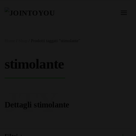
Home
/
Shop
/ Prodotti taggati “stimolante”
stimolante
JTY
Dettagli stimolante