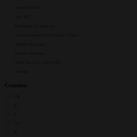
Estratti puri CBD
Semi THC
Prodotti per la Coltivazione
Accessori Imboschi Test Sostanze e Gadget
Alimenti alla Canapa
Bevande alla canapa
Salute, Benessere e Sport CBD
Nootropi
Grammi
0,5g
1g
2g
2.5g
3g