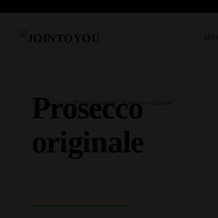
SHO
Prosecco
Home
/
Shop
/ Prodotti taggati “Prosecco originale”
originale