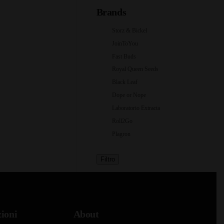
Brands
Storz & Bickel
JoinToYou
Fast Buds
Royal Queen Seeds
Black Leaf
Dope or Nope
Laboratorio Extracta
Roll2Go
Plagron
Filtro
ioni
About