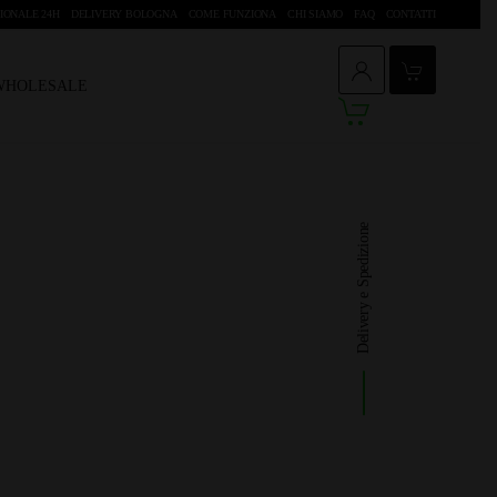
IONALE 24H
DELIVERY BOLOGNA
COME FUNZIONA
CHI SIAMO
FAQ
CONTATTI
 WHOLESALE
Delivery e Spedizione