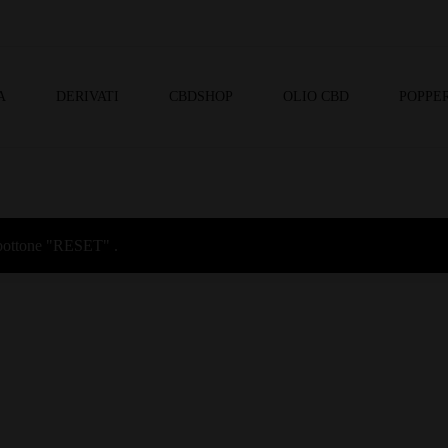
A
DERIVATI
CBDSHOP
OLIO CBD
POPPER
l bottone "RESET" .