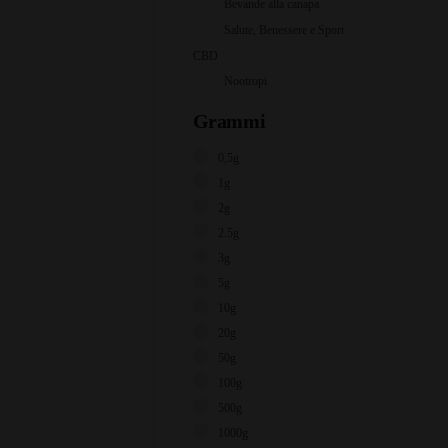
Bevande alla canapa
Salute, Benessere e Sport
CBD
Nootropi
Grammi
0,5g
1g
2g
2.5g
3g
5g
10g
20g
50g
100g
500g
1000g