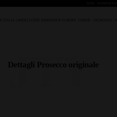
HOME
SPEDIZIONE NAZ
P ITALIA 24H
DELIVERY 60MIN
SHOP EUROPE 72H
B2B - INGROSSO /
JTY
Dettagli Prosecco originale