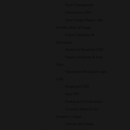
Nuovi Cannabinoidi
Infiorescenze CBD
Spore Funghi Magici e altri
Prodotti a Base di Funghi
Polveri, Integratori &
Erboristeria
Hashish & Moonrock CBD
Popper, Afrodisiaci & Sexy
Shop
Vaporizzatori & Liquidi svapo
CBD
Estratti puri CBD
Semi THC
Prodotti per la Coltivazione
Accessori Imboschi Test
Sostanze e Gadget
Alimenti alla Canapa