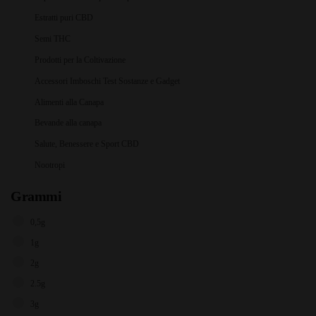
Estratti puri CBD
Semi THC
Prodotti per la Coltivazione
Accessori Imboschi Test Sostanze e Gadget
Alimenti alla Canapa
Bevande alla canapa
Salute, Benessere e Sport CBD
Nootropi
Grammi
0,5g
1g
2g
2.5g
3g