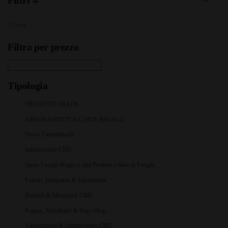
Filtri
Filtra per prezzo
Tipologia
PRODOTTI GRATIS
ABBONAMENTI & CARTE REGALO
Nuovi Cannabinoidi
Infiorescenze CBD
Spore Funghi Magici e altri Prodotti a Base di Funghi
Polveri, Integratori & Erboristeria
Hashish & Moonrock CBD
Popper, Afrodisiaci & Sexy Shop
Vaporizzatori & Liquidi svapo CBD