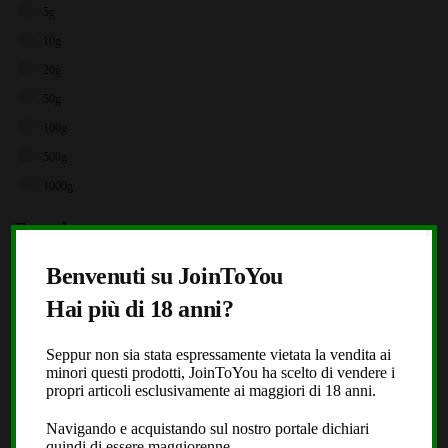
5g
10g
20g
50g
100g
500g
1000g
Brands
X
Storz & Bickel
Benvenuti su JoinToYou
JoinToYou
Hai più di 18 anni?
Fast Buds
Seppur non sia stata espressamente vietata la vendita ai
Royal Queen Seeds
minori questi prodotti, JoinToYou ha scelto di vendere i
Black Leaf
propri articoli esclusivamente ai maggiori di 18 anni.
Dope or Nope
Navigando e acquistando sul nostro portale dichiari
quindi di essere maggiorenne.
Laboratorio Extracta