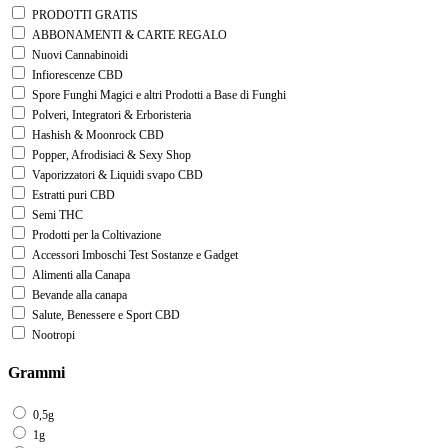
PRODOTTI GRATIS
ABBONAMENTI & CARTE REGALO
Nuovi Cannabinoidi
Infiorescenze CBD
Spore Funghi Magici e altri Prodotti a Base di Funghi
Polveri, Integratori & Erboristeria
Hashish & Moonrock CBD
Popper, Afrodisiaci & Sexy Shop
Vaporizzatori & Liquidi svapo CBD
Estratti puri CBD
Semi THC
Prodotti per la Coltivazione
Accessori Imboschi Test Sostanze e Gadget
Alimenti alla Canapa
Bevande alla canapa
Salute, Benessere e Sport CBD
Nootropi
Grammi
0,5g
1g