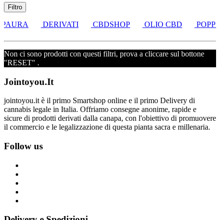
Filtro
 PAURA
DERIVATI
CBDSHOP
OLIO CBD
POPPE
Non ci sono prodotti con questi filtri, prova a cliccare sul bottone
"RESET" .
Jointoyou.It
jointoyou.it è il primo Smartshop online e il primo Delivery di
cannabis legale in Italia. Offriamo consegne anonime, rapide e
sicure di prodotti derivati dalla canapa, con l'obiettivo di promuovere
il commercio e le legalizzazione di questa pianta sacra e millenaria.
Follow us
Delivery e Spedizioni