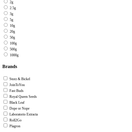
2g
2.5g
3g
5g
10g
20g
50g
100g
500g
1000g
Brands
Storz & Bickel
JoinToYou
Fast Buds
Royal Queen Seeds
Black Leaf
Dope or Nope
Laboratorio Extracta
Roll2Go
Plagron