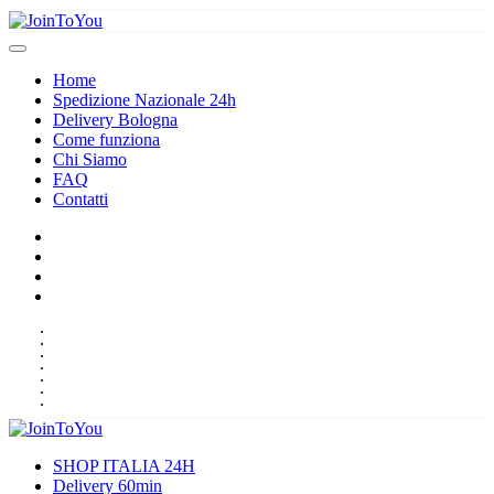
Home
Spedizione Nazionale 24h
Delivery Bologna
Come funziona
Chi Siamo
FAQ
Contatti
HOME
SPEDIZIONE NAZIONALE 24H
DELIVERY BOLOGNA
COME FUNZIONA
CHI SIAMO
FAQ
CONTATTI
SHOP ITALIA 24H
Delivery 60min