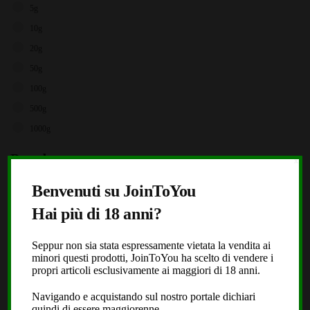
5g
10g
20g
50g
100g
500g
1000g
Brands
X
Storz & Bickel
Benvenuti su JoinToYou
JoinToYou
Hai più di 18 anni?
Fast Buds
Seppur non sia stata espressamente vietata la vendita ai
Royal Queen Seeds
minori questi prodotti, JoinToYou ha scelto di vendere i
Black Leaf
propri articoli esclusivamente ai maggiori di 18 anni.
Dope or Nope
Navigando e acquistando sul nostro portale dichiari
quindi di essere maggiorenne.
Laboratorio Extracta