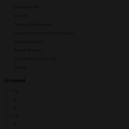
Estratti puri CBD
Semi THC
Prodotti per la Coltivazione
Accessori Imboschi Test Sostanze e Gadget
Alimenti alla Canapa
Bevande alla canapa
Salute, Benessere e Sport CBD
Nootropi
Grammi
0,5g
1g
2g
2.5g
3g