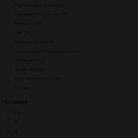
Popper, Afrodisiaci & Sexy Shop
Vaporizzatori & Liquidi svapo CBD
Estratti puri CBD
Semi THC
Prodotti per la Coltivazione
Accessori Imboschi Test Sostanze e Gadget
Alimenti alla Canapa
Bevande alla canapa
Salute, Benessere e Sport CBD
Nootropi
Grammi
0,5g
1g
2g