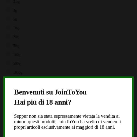
2.5g
3g
5g
10g
20g
50g
100g
500g
1000g
X
Brands
Benvenuti su JoinToYou
Storz & Bickel
Hai più di 18 anni?
JoinToYou
Fast Buds
Seppur non sia stata espressamente vietata la vendita ai
minori questi prodotti, JoinToYou ha scelto di vendere i
Royal Queen Seeds
propri articoli esclusivamente ai maggiori di 18 anni.
Black Leaf