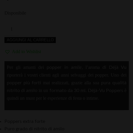
originale
attuale
era:
è:
Disponibile
€25,00.
€19,00.
Poppers
Amyl
AGGIUNGI AL CARRELLO
Déjà
Vu
Add to Wishlist
30ml
quantità
Per gli amanti dei
le, l’aroma
popper in ami
di Déjà Vu
riporterà i vostri clienti agli anni selvaggi dei popper. Uno dei
mai realizzati, grazie alla sua
popper più forti
pura qualità
in un
.
è
nitrito di amilo
formato da 30 ml
Déjà-Vu Poppers
quindi un must per le esperienze di festa o intime.
Poppers extra forte
Puro grado di nitrito di amilo