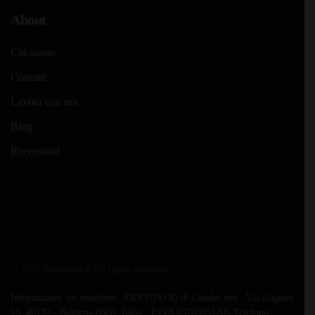
About
Chi siamo
Contatti
Lavora con noi
Blog
Recensioni
© 2025 Jointoyou.it All rights reserved.
Informazioni sul venditore: JOINTOYOU di Canabo srls - Via Dagnini
15, 40137 - Bologna (BO), Italia - P.IVA 03703951206 Telefono: