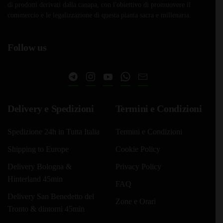
Le
€249,90
Le
€249,9
di prodotti derivati dalla canapa, con l'obiettivo di promuovere il
opzioni
opzioni
commercio e le legalizzazione di questa pianta sacra e millenaria.
possono
possono
essere
essere
Follow us
scelte
scelte
nella
nella
pagina
pagina
del
del
prodotto
prodotto
Delivery e Spedizioni
Termini e Condizioni
Spedizione 24h in Tutta Italia
Termini e Condizioni
Shipping to Europe
Cookie Policy
Delivery Bologna &
Privacy Policy
Hinterland 45min
FAQ
Delivery San Benedetto del
Zone e Orari
Tronto & dintorni 45min