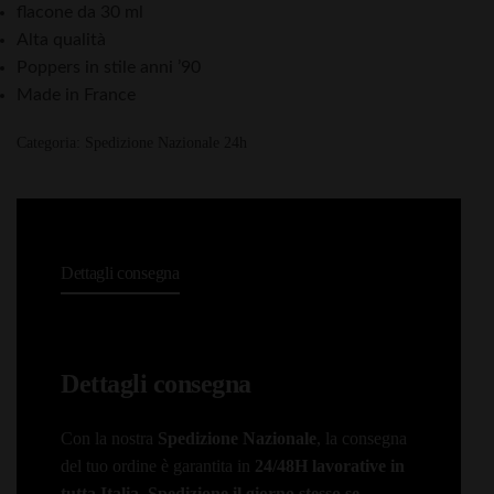
flacone da 30 ml
Alta qualità
Poppers in stile anni ’90
Made in France
Categoria:
Spedizione Nazionale 24h
Dettagli consegna
Dettagli consegna
Con la nostra
Spedizione Nazionale
, la consegna
del tuo ordine è garantita in
24/48H lavorative in
tutta Italia
.
Spedizione il giorno stesso se