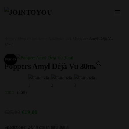
Home
/
Shop
/
Spedizione Nazionale 24h
/ Poppers Amyl Déjà Vu
30ml
PROMO
Poppers Amyl Déjà Vu 30ml
(808)
Il
Il
€
25,00
€
19,00
prezzo
prezzo
Spedizione
: 24/48 ore in tutta Italia