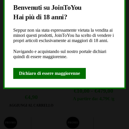
PROMO
Benvenuti su JoinToYou
Hai più di 18 anni?
Seppur non sia stata espressamente vietata la vendita ai
minori questi prodotti, JoinToYou ha scelto di vendere i
propri articoli esclusivamente ai maggiori di 18 anni.
Navigando e acquistando sul nostro portale dichiari
quindi di essere maggiorenne.
Valeriana (Valeriana
White Widow INDOOR TOP
Officinalis) 35g
(902)
Dichiaro di essere maggiorenne
(302)
Fascia
€
10,00
-
€
479,00
€
4,90
di
A partire da: 4,79€ /g
Questo
AGGIUNGI AL CARRELLO
prezzo
prodotto
da
ha
PROMO
PROMO
€10,00
più