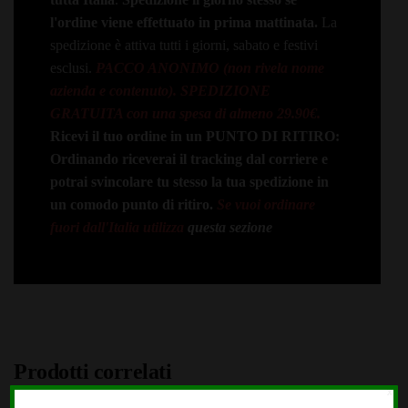
l'ordine viene effettuato in prima mattinata.
La
spedizione è attiva tutti i giorni, sabato e festivi
esclusi.
PACCO ANONIMO (non rivela nome
azienda e contenuto).
SPEDIZIONE
GRATUITA con una spesa di almeno 29.90€.
Ricevi il tuo ordine in un PUNTO DI RITIRO:
Ordinando riceverai il tracking dal corriere e
potrai svincolare tu stesso la tua spedizione in
un comodo punto di ritiro.
Se vuoi ordinare
fuori dall'Italia utilizza
questa sezione
Prodotti correlati
X