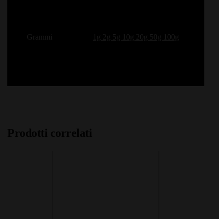
Grammi
1g 2g 5g 10g 20g 50g 100g
Prodotti correlati