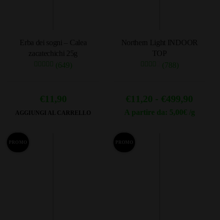
Erba dei sogni – Calea
Northern Light INDOOR
zacatechichi 25g
TOP
(649)
(788)
Fascia
€
11,90
€
11,20
-
€
499,90
di
A partire da: 5,00€ /g
AGGIUNGI AL CARRELLO
Questo
prezzo
prodotto
da
PROMO
PROMO
ha
€11,20
più
a
varianti.
Le
€499,9
opzioni
possono