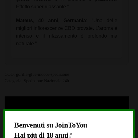
Effetto super rilassante.”
Mateus, 40 anni, Germania:
“Una delle
migliori infiorescenze CBD provate. L’aroma è
intenso e il rilassamento è profondo ma
naturale.”
COD:
gorilla-glue-indoor-spedizione
Categoria:
Spedizione Nazionale 24h
X
Informazioni aggiuntive
Dettagli consegna
Benvenuti su JoinToYou
Hai più di 18 anni?