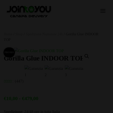
Home
/
Shop
/
Spedizione Nazionale 24h
/ Gorilla Glue INDOOR
TOP
PROMO
Gorilla Glue INDOOR TOP
(447)
Fascia
€
10,00
-
€
479,00
di
Spedizione
: 24/48 ore in tutta Italia