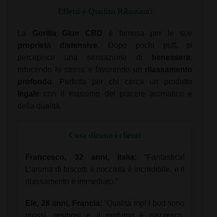
Effetti e Qualità Rilassanti
La
Gorilla Glue CBD
è famosa per le sue
proprietà distensive
. Dopo pochi puff, si
percepisce una sensazione di
benessere
,
riducendo lo stress e favorendo un
rilassamento
profondo
. Perfetta per chi cerca un prodotto
legale
con il massimo del piacere aromatico e
della qualità.
Cosa dicono i clienti
Francesco, 32 anni, Italia:
“Fantastica!
L’aroma di biscotti e nocciola è incredibile, e il
rilassamento è immediato.”
Ele, 28 anni, Francia:
“Qualità top! I bud sono
grossi, resinosi e il profumo è pazzesco.