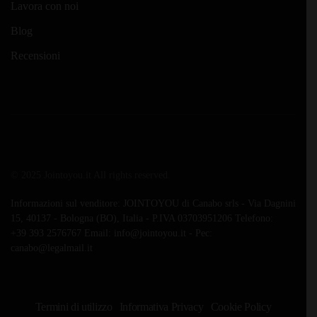
Lavora con noi
Blog
Recensioni
© 2025 Jointoyou.it All rights reserved.
Informazioni sul venditore: JOINTOYOU di Canabo srls - Via Dagnini
15, 40137 - Bologna (BO), Italia - P.IVA 03703951206 Telefono:
‪+39 393 2576767‬ Email: info@jointoyou.it - Pec:
canabo@legalmail.it
Termini di utilizzo
Informativa Privacy
Cookie Policy