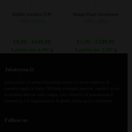
essere
scelte
Bubble Iceolator TOP
Mango Haze Greenhouse
nella
(1257)
(592)
pagina
del
prodotto
Fascia
Fascia
€
8,90
-
€
449,00
€
5,90
-
€
249,90
di
di
A partire da: 4,49€ /g
A partire da: 2,50€ /g
Questo
Questo
prezzo:
prezzo
prodotto
prodotto
da
da
Jointoyou.It
ha
ha
€8,90
€5,90
più
più
jointoyou.it è il primo Smartshop online e il primo Delivery di
a
a
varianti.
varianti.
cannabis legale in Italia. Offriamo consegne anonime, rapide e sicure
Le
€449,00
Le
€249,9
di prodotti derivati dalla canapa, con l'obiettivo di promuovere il
opzioni
opzioni
commercio e le legalizzazione di questa pianta sacra e millenaria.
possono
possono
essere
essere
Follow us
scelte
scelte
nella
nella