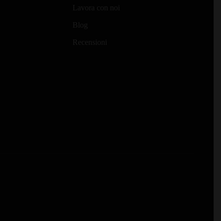
possono
Lavora con noi
essere
Blog
scelte
nella
Recensioni
pagina
del
prodotto