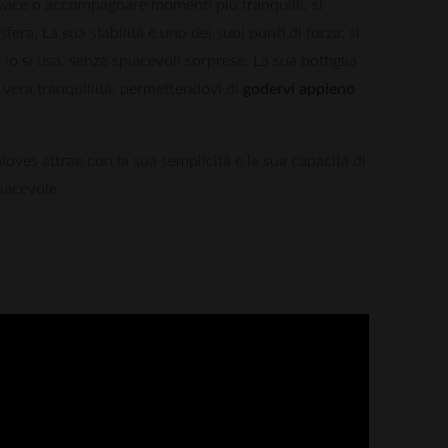
ivace o accompagnare momenti più tranquilli, si
era. La sua stabilità è uno dei suoi punti di forza: si
lo si usa, senza spiacevoli sorprese. La sua bottiglia
 vera tranquillità, permettendovi di
godervi appieno
oves attrae con la sua semplicità e la sua capacità di
iacevole.