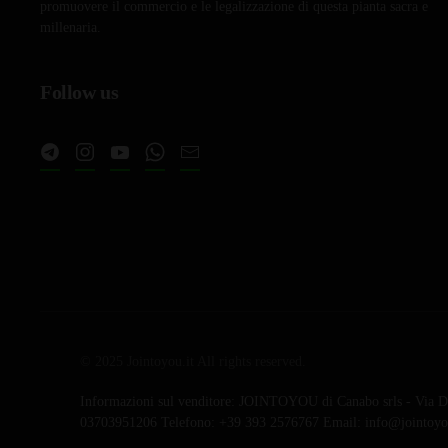
possono
promuovere il commercio e le legalizzazione di questa pianta sacra e
essere
millenaria.
scelte
nella
Follow us
pagina
del
prodotto
© 2025 Jointoyou.it All rights reserved.
Informazioni sul venditore: JOINTOYOU di Canabo srls - Via Da
03703951206 Telefono: ‪+39 393 2576767‬ Email: info@jointoyou