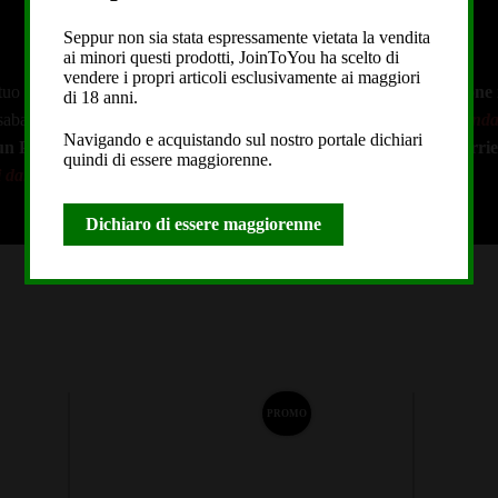
Seppur non sia stata espressamente vietata la vendita
ai minori questi prodotti, JoinToYou ha scelto di
vendere i propri articoli esclusivamente ai maggiori
tuo ordine è garantita in
24/48H lavorative in tutta Italia
.
Spedizione i
di 18 anni.
sabato e festivi esclusi.
PACCO ANONIMO (non rivela nome azienda e
Navigando e acquistando sul nostro portale dichiari
n un PUNTO DI RITIRO: Ordinando riceverai il tracking dal corriere 
quindi di essere maggiorenne.
dall'Italia utilizza
questa sezione
Dichiaro di essere maggiorenne
PROMO