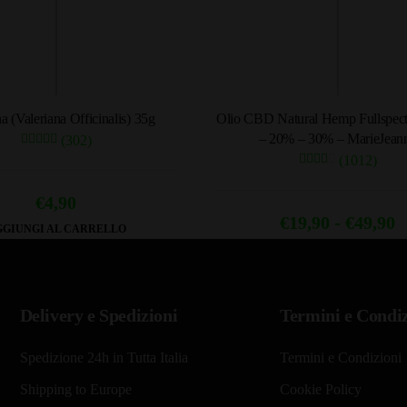
a (Valeriana Officinalis) 35g
Olio CBD Natural Hemp Fullspe
– 20% – 30% – MarieJean
(302)
(1012)
€
4,90
F
€
19,90
-
€
49,90
GIUNGI AL CARRELLO
Questo
d
prodotto
p
ha
d
Delivery e Spedizioni
Termini e Condiz
più
€
varianti.
a
Spedizione 24h in Tutta Italia
Termini e Condizioni
Le
opzioni
€
Shipping to Europe
Cookie Policy
possono