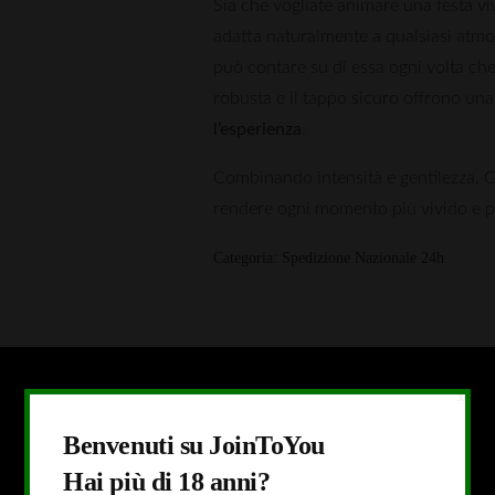
Sia che vogliate animare una festa v
adatta naturalmente a qualsiasi atmosf
può contare su di essa ogni volta che 
robusta e il tappo sicuro offrono una
l’esperienza
.
Combinando intensità e gentilezza, Gl
rendere ogni momento più vivido e p
Categoria:
Spedizione Nazionale 24h
X
Benvenuti su JoinToYou
Hai più di 18 anni?