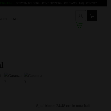
IONALE 24H
DELIVERY BOLOGNA
COME FUNZIONA
CHI SIAMO
FAQ
CONTATTI
 WHOLESALE
l
Spedizione
: 24/48 ore in tutta Italia