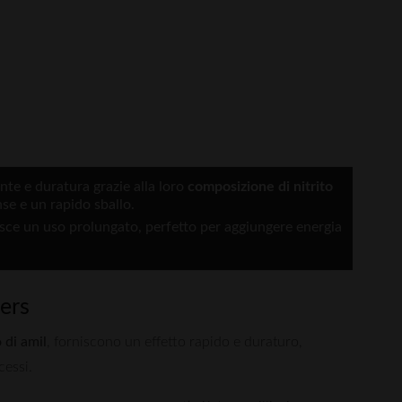
te e duratura grazie alla loro
composizione di nitrito
nse e un rapido sballo.
sce un uso prolungato, perfetto per aggiungere energia
ers
 di amil
, forniscono un effetto rapido e duraturo,
cessi.