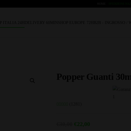
HOME
SPEDIZIONE NAZ
P ITALIA 24H
DELIVERY 60MIN
SHOP EUROPE 72H
B2B - INGROSSO /
Popper Guanti 30m
(1281)
Il
Il
€
30,00
€
22,00