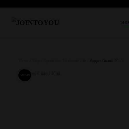
SHO
Home
/
Shop
/
Spedizione Nazionale 24h
/ Popper Guanti 30ml
PROMO