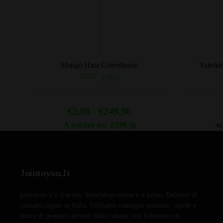
Mango Haze Greenhouse
Valerian
(592)
Fascia
€
5,90
-
€
249,90
di
A partire da: 2,50€ /g
AG
Questo
prezzo:
prodotto
da
ha
€5,90
Jointoyou.It
più
a
varianti.
jointoyou.it è il primo Smartshop online e il primo Delivery di
Le
€249,90
cannabis legale in Italia. Offriamo consegne anonime, rapide e
opzioni
sicure di prodotti derivati dalla canapa, con l'obiettivo di