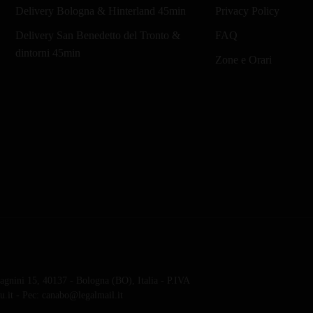
Delivery Bologna & Hinterland 45min
Privacy Policy
essere
scelte
Delivery San Benedetto del Tronto &
FAQ
nella
dintorni 45min
Zone e Orari
pagina
del
prodotto
gnini 15, 40137 - Bologna (BO), Italia - P.IVA
.it - Pec: canabo@legalmail.it