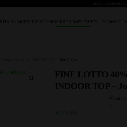
HOME
SPEDIZIONE NAZ
P ITALIA 24H
DELIVERY 60MIN
SHOP EUROPE 72H
B2B - INGROSSO /
Purple Cheese 2g INDOOR TOP – JoinToYou
FINE LOTTO 40% 
INDOOR TOP – Jo
(402)