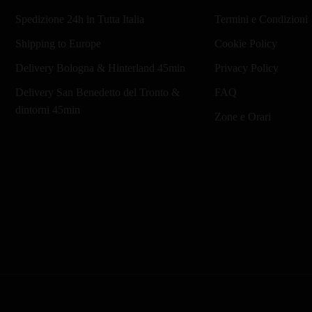
a
varianti.
Spedizione 24h in Tutta Italia
Termini e Condizioni
Le
€51,34
opzioni
Shipping to Europe
Cookie Policy
possono
Delivery Bologna & Hinterland 45min
Privacy Policy
essere
Delivery San Benedetto del Tronto &
FAQ
scelte
dintorni 45min
nella
Zone e Orari
pagina
del
prodotto