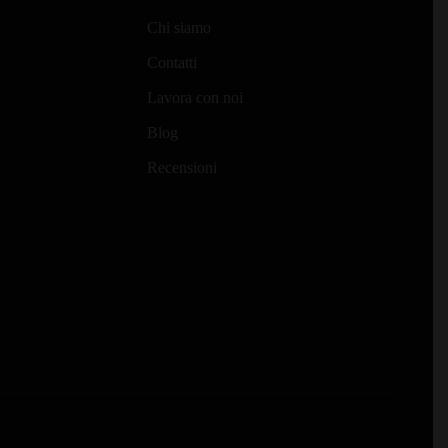
a
varianti.
Chi siamo
Le
€325,00
opzioni
Contatti
possono
Lavora con noi
essere
Blog
scelte
nella
Recensioni
pagina
del
prodotto