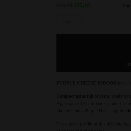
Il
Il
€
20,30
€
12,18
Shi
prezzo
prezzo
originale
attuale
Esaurito
era:
è:
€20,30.
€12,18.
CH
PURPLE CHEESE
INDOOR
is one 
Compact gems full of resin, ready to t
Appearance 10 cum laude, under the res
like the famous Purple Haze sung by
Ji
The terpene profile of this dizzying leg