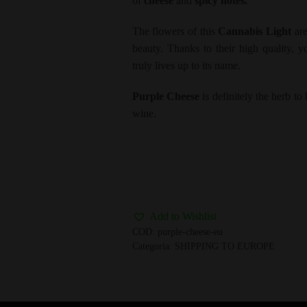
of
cheese
and
spicy notes.
The flowers of this
Cannabis Light
are
beauty. Thanks to their high quality, 
truly lives up to its name.
Purple Cheese
is definitely the herb to
wine.
Add to Wishlist
COD:
purple-cheese-eu
Categoria:
SHIPPING TO EUROPE