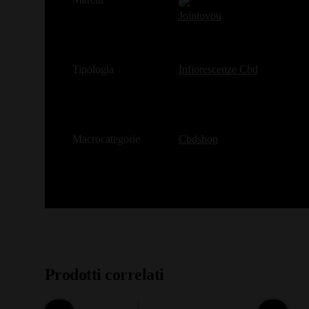
Jointoyou
Tipologia
Infiorescenze Cbd
Macrocategorie
Cbdshop
Prodotti correlati