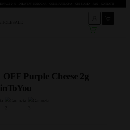
IONALE 24H
DELIVERY BOLOGNA
COME FUNZIONA
CHI SIAMO
FAQ
CONTATTI
 WHOLESALE
OFF Purple Cheese 2g
inToYou