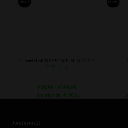
PROMO
PROMO
Caramel Hash TOP PREMIUM QUALITY
(724)
Fascia
€
29,90
-
€
399,99
di
A partire da: 4,00€ /g
A
Questo
prezzo:
prodotto
da
ha
€29,90
Jointoyou.It
più