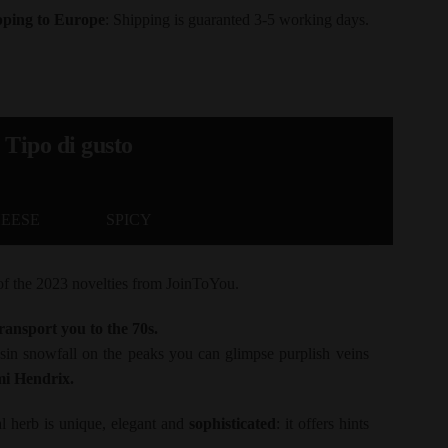
pping to Europe
: Shipping is guaranted 3-5 working days.
Tipo di gusto
EESE
SPICY
of the 2023 novelties from JoinToYou.
ransport you to the 70s.
in snowfall on the peaks you can glimpse purplish veins
mi Hendrix.
al herb is unique, elegant and
sophisticated
: it offers hints