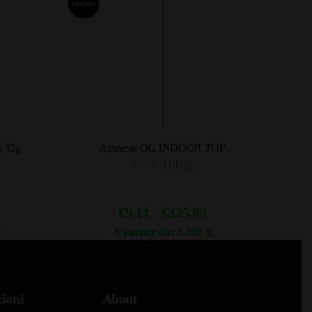
PROMO
) 35g
Amnesia OG INDOOR TOP
(1378)
Fascia
€
9,11
-
€
325,00
di
A partire da: 3,25€ /g
O
Questo
prezzo:
prodotto
da
ha
€9,11
ioni
About
più