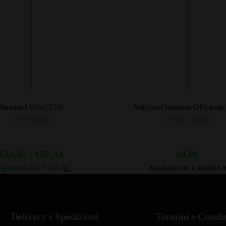
Shredded Weed TOP
Valerian (Valeriana Officinalis
(331)
(1296)
Fascia
€
23,45
-
€
51,34
€
4,90
di
 partire da: 1,03€ /g
AGGIUNGI AL CARRELL
Questo
prezzo:
prodotto
da
ha
€23,45
Delivery e Spedizioni
Termini e Condiz
più