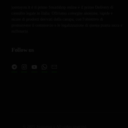
a
varianti.
jointoyou.it è il primo Smartshop online e il primo Delivery di
Le
€399,99
cannabis legale in Italia. Offriamo consegne anonime, rapide e
opzioni
sicure di prodotti derivati dalla canapa, con l'obiettivo di
possono
promuovere il commercio e le legalizzazione di questa pianta sacra e
essere
millenaria.
scelte
nella
Follow us
pagina
del
prodotto
© 2025 Jointoyou.it All rights reserved.