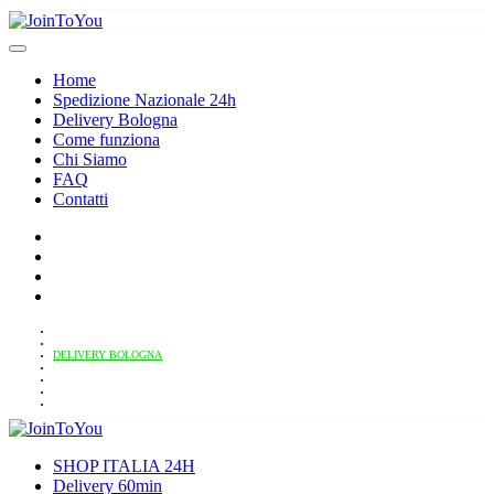
Home
Spedizione Nazionale 24h
Delivery Bologna
Come funziona
Chi Siamo
FAQ
Contatti
HOME
SPEDIZIONE NAZIONALE 24H
DELIVERY BOLOGNA
COME FUNZIONA
CHI SIAMO
FAQ
CONTATTI
SHOP ITALIA 24H
Delivery 60min