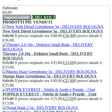
Subtotale:
€
0,00
CHECKOUT
Aggiorna carrello
PRODOTTI PIU VENDUTI
New York Diesel Greenhouse 5g - DELIVERY BOLOGNA
€
48,00
Il prezzo originale era: €48,00.
€
36,90
Il prezzo attuale è:
€36,90.
Therapy 2.0 10g - Deliziosi Small Buds - DELIVERY
BOLOGNA
€
35,80
Il prezzo originale era: €35,80.
€
33,00
Il prezzo attuale è:
€33,00.
Mango Haze Greenhouse 5g - DELIVERY BOLOGNA
€
49,00
Il prezzo originale era: €49,00.
€
35,90
Il prezzo attuale è:
€35,90.
POPPER EVEREST - Nitrito di Amile e Propile - 15ml
€
15,00
Il prezzo originale era: €15,00.
€
13,00
Il prezzo attuale è:
€13,00.