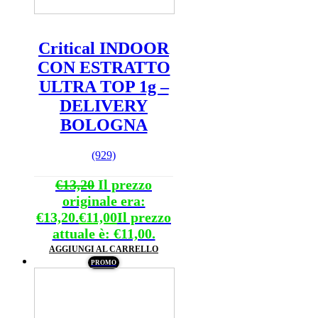
Critical INDOOR
CON ESTRATTO
ULTRA TOP 1g –
DELIVERY
BOLOGNA
(929)
€
13,20
Il prezzo
originale era:
€13,20.
€
11,00
Il prezzo
attuale è: €11,00.
AGGIUNGI AL CARRELLO
PROMO