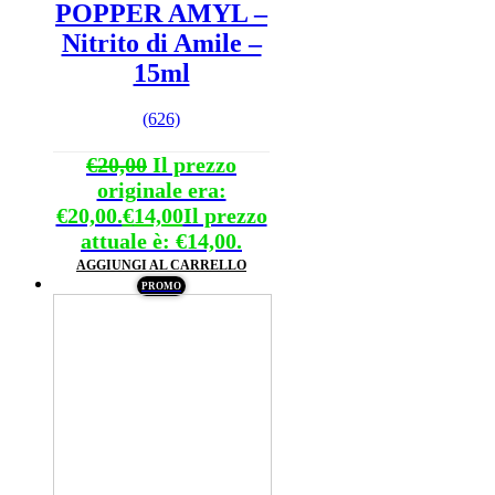
POPPER AMYL –
Nitrito di Amile –
15ml
(626)
€
20,00
Il prezzo
originale era:
€20,00.
€
14,00
Il prezzo
attuale è: €14,00.
AGGIUNGI AL CARRELLO
PROMO