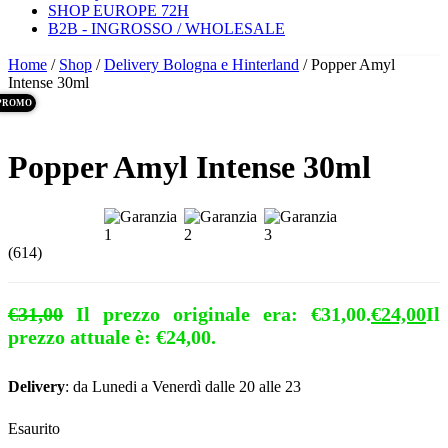
SHOP EUROPE 72H
B2B - INGROSSO / WHOLESALE
Home
/
Shop
/
Delivery Bologna e Hinterland
/ Popper Amyl
Intense 30ml
PROMO
Popper Amyl Intense 30ml
(614)
€
31,00
Il prezzo originale era: €31,00.
€
24,00
Il
prezzo attuale è: €24,00.
Delivery
: da Lunedi a Venerdì dalle 20 alle 23
Esaurito