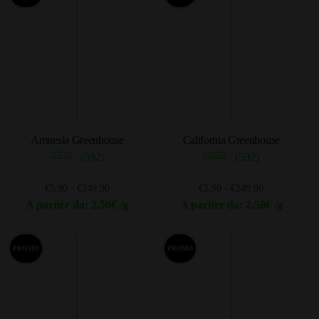
più
€106,05
varianti.
Le
opzioni
possono
essere
scelte
nella
Amnesia Greenhouse
California Greenhouse
pagina
(592)
(592)
del
prodotto
Fascia
Fascia
€
5,90
-
€
249,90
€
5,90
-
€
249,90
di
di
A partire da: 2,50€ /g
A partire da: 2,50€ /g
prezzo:
prezzo:
Questo
Questo
da
da
prodotto
prodotto
€5,90
€5,90
PROMO
PROMO
ha
ha
a
a
più
più
€249,90
€249,90
varianti.
varianti.
Le
Le