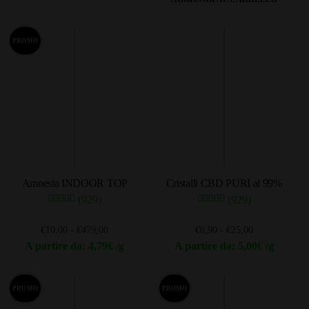
ha
a
originale
attuale
più
€479,00
era:
è:
varianti.
€25,00.
€20,00.
PROMO
Le
opzioni
possono
essere
scelte
nella
pagina
del
Amnesia INDOOR TOP
Cristalli CBD PURI al 99%
prodotto
(929)
(929)
Fascia
Fascia
€
10,00
-
€
479,00
€
6,90
-
€
25,00
di
di
A partire da: 4,79€ /g
A partire da: 5,00€ /g
prezzo:
prezzo:
Questo
Questo
da
da
prodotto
prodotto
€10,00
€6,90
PROMO
PROMO
ha
ha
a
a