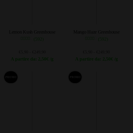
opzioni
opzioni
possono
possono
essere
essere
scelte
scelte
Lemon Kush Greenhouse
Mango Haze Greenhouse
nella
nella
(592)
(592)
pagina
pagina
del
del
Fascia
Fascia
€
5,90
-
€
249,90
€
5,90
-
€
249,90
prodotto
prodotto
di
di
A partire da: 2,50€ /g
A partire da: 2,50€ /g
prezzo:
prezzo:
Questo
Questo
da
da
prodotto
prodotto
€5,90
€5,90
PROMO
PROMO
ha
ha
a
a
più
più
€249,90
€249,90
varianti.
varianti.
Le
Le
opzioni
opzioni
possono
possono
essere
essere
scelte
scelte