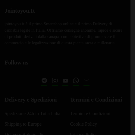
opzioni
Jointoyou.It
possono
essere
jointoyou.it è il primo Smartshop online e il primo Delivery di
scelte
cannabis legale in Italia. Offriamo consegne anonime, rapide e sicure
nella
di prodotti derivati dalla canapa, con l'obiettivo di promuovere il
pagina
commercio e le legalizzazione di questa pianta sacra e millenaria.
del
prodotto
Follow us
Delivery e Spedizioni
Termini e Condizioni
Spedizione 24h in Tutta Italia
Termini e Condizioni
Shipping to Europe
Cookie Policy
Delivery Bologna &
Privacy Policy