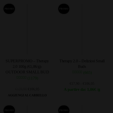
PROMO
PROMO
SUPERPROMO – Therapy
Therapy 2.0 – Deliziosi Small
2.0 100g (€1,06/g)-
Buds
OUTDOOR SMALL BUD
(665)
(1179)
Fascia
€
17,90
-
€
106,05
di
Il
Il
€
129,99
€
106,05
A partire da: 1,06€ /g
prezzo:
prezzo
prezzo
Questo
AGGIUNGI AL CARRELLO
da
originale
attuale
prodotto
€17,90
era:
è:
ha
a
€129,99.
€106,05.
PROMO
PROMO