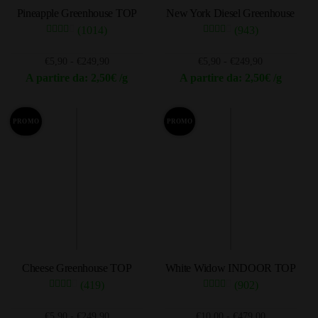
Pineapple Greenhouse TOP
New York Diesel Greenhouse
nella
nella
(1014)
(943)
pagina
pagina
del
del
Fascia
Fascia
€
5,90
-
€
249,90
€
5,90
-
€
249,90
prodotto
prodotto
di
di
A partire da: 2,50€ /g
A partire da: 2,50€ /g
prezzo:
prezzo:
Questo
Questo
da
da
prodotto
prodotto
€5,90
€5,90
PROMO
PROMO
ha
ha
a
a
più
più
€249,90
€249,90
varianti.
varianti.
Le
Le
opzioni
opzioni
possono
possono
essere
essere
scelte
scelte
Cheese Greenhouse TOP
White Widow INDOOR TOP
nella
nella
(419)
(902)
pagina
pagina
del
del
Fascia
Fascia
€
5,90
-
€
249,90
€
10,00
-
€
479,00