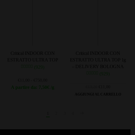
più
più
€479,00
€25,00
varianti.
varianti.
Le
Le
opzioni
opzioni
possono
possono
essere
essere
scelte
scelte
Critical INDOOR CON
Critical INDOOR CON
nella
nella
ESTRATTO ULTRA TOP
ESTRATTO ULTRA TOP 1g
pagina
pagina
– DELIVERY BOLOGNA
(929)
del
del
(929)
prodotto
prodotto
Fascia
€
11,00
-
€
750,00
di
Il
Il
A partire da: 7,50€ /g
€
13,20
€
11,00
prezzo:
prezzo
prezzo
Questo
AGGIUNGI AL CARRELLO
da
originale
attuale
prodotto
€11,00
era:
è:
ha
a
€13,20.
€11,00.
1
2
3
4
più
€750,00
varianti.
Le