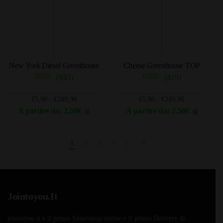
Le
opzioni
opzioni
possono
possono
essere
essere
scelte
scelte
nella
New York Diesel Greenhouse
Cheese Greenhouse TOP
nella
pagina
(943)
(419)
pagina
del
del
prodotto
Fascia
Fascia
€
5,90
-
€
249,90
€
5,90
-
€
249,90
prodotto
di
di
A partire da: 2,50€ /g
A partire da: 2,50€ /g
prezzo:
prezzo:
Questo
Questo
da
da
prodotto
prodotto
€5,90
€5,90
1
2
3
4
5
ha
ha
a
a
più
più
€249,90
€249,90
varianti.
varianti.
Le
Le
Jointoyou.It
opzioni
opzioni
possono
possono
jointoyou.it è il primo Smartshop online e il primo Delivery di
essere
essere