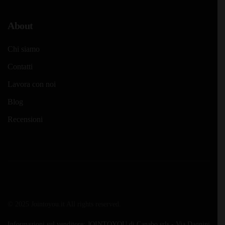
About
Chi siamo
Contatti
Lavora con noi
Blog
Recensioni
© 2025 Jointoyou.it All rights reserved.
Informazioni sul venditore: JOINTOYOU di Canabo srls - Via Dagnini