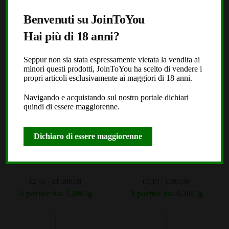
prodotto
prodotto
di
di
A partire da: 3,20€ /g
A partire da: 1,20€ /g
Benvenuti su JoinToYou
prezzo:
prezzo:
Questo
Questo
da
da
Hai più di 18 anni?
prodotto
prodotto
€4,30
€2,95
ha
ha
a
a
Seppur non sia stata espressamente vietata la vendita ai
più
più
€320,00
€1.200,00
minori questi prodotti, JoinToYou ha scelto di vendere i
varianti.
varianti.
propri articoli esclusivamente ai maggiori di 18 anni.
Le
Le
Navigando e acquistando sul nostro portale dichiari
opzioni
opzioni
quindi di essere maggiorenne.
possono
possono
essere
essere
Dichiaro di essere maggiorenne
scelte
scelte
Super Dry Sift
Mango Haze Natural
nella
nella
(1123)
(654)
pagina
pagina
del
del
Fascia
Fascia
€
2,95
-
€
1.200,00
€
1,10
-
€
300,00
prodotto
prodotto
di
di
A partire da: 1,20€ /g
A partire da: 0,30€ /g
prezzo:
prezzo:
Questo
Questo
da
da
prodotto
prodotto
€2,95
€1,10