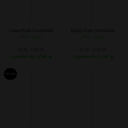
opzioni
opzioni
possono
possono
essere
essere
scelte
scelte
Lemon Kush Greenhouse
Mango Haze Greenhouse
nella
nella
(592)
(592)
pagina
pagina
del
del
Fascia
Fascia
€
5,90
-
€
249,90
€
5,90
-
€
249,90
prodotto
prodotto
di
di
A partire da: 2,50€ /g
A partire da: 2,50€ /g
prezzo:
prezzo:
Questo
Questo
da
da
prodotto
prodotto
€5,90
€5,90
PROMO
ha
ha
a
a
più
più
€249,90
€249,90
varianti.
varianti.
Le
Le
opzioni
opzioni
possono
possono
essere
essere
scelte
scelte