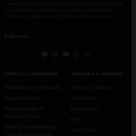
cannabis legale in Italia. Offriamo consegne anonime, rapide e sicure
scelte
scelte
di prodotti derivati dalla canapa, con l'obiettivo di promuovere il
nella
nella
commercio e le legalizzazione di questa pianta sacra e millenaria.
pagina
pagina
del
del
Follow us
prodotto
prodotto
Delivery e Spedizioni
Termini e Condizioni
Spedizione 24h in Tutta Italia
Termini e Condizioni
Shipping to Europe
Cookie Policy
Delivery Bologna &
Privacy Policy
Hinterland 45min
FAQ
Delivery San Benedetto del
Zone e Orari
Tronto & dintorni 45min