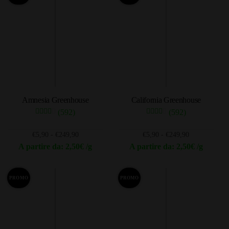
più
€106,05
varianti.
Le
opzioni
possono
essere
scelte
nella
Amnesia Greenhouse
California Greenhouse
pagina
(592)
(592)
del
prodotto
Fascia
Fascia
€
5,90
-
€
249,90
€
5,90
-
€
249,90
di
di
A partire da: 2,50€ /g
A partire da: 2,50€ /g
prezzo:
prezzo:
Questo
Questo
da
da
prodotto
prodotto
€5,90
€5,90
PROMO
PROMO
ha
ha
a
a
più
più
€249,90
€249,90
varianti.
varianti.
Le
Le