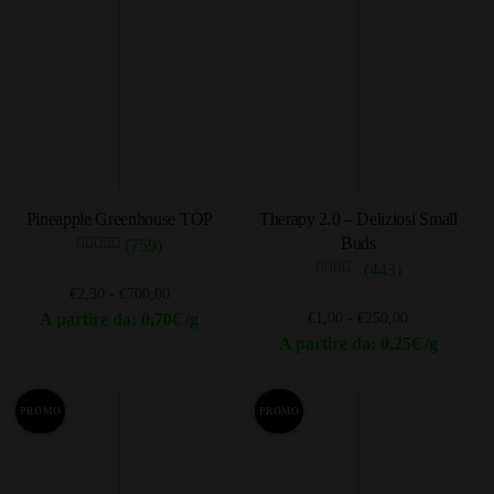
ha
ha
a
a
più
più
€1.200,00
€300,00
varianti.
varianti.
Le
Le
opzioni
opzioni
possono
possono
essere
essere
scelte
scelte
Pineapple Greenhouse TOP
Therapy 2.0 – Deliziosi Small
nella
nella
Buds
(759)
pagina
pagina
(443)
del
del
Fascia
€
2,30
-
€
700,00
prodotto
prodotto
di
Fascia
A partire da: 0,70€ /g
€
1,00
-
€
250,00
prezzo:
di
A partire da: 0,25€ /g
Questo
da
prezzo:
Questo
prodotto
€2,30
da
prodotto
ha
a
€1,00
PROMO
PROMO
ha
più
€700,00
a
più
varianti.
€250,00
varianti.
Le