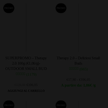
PROMO
PROMO
SUPERPROMO – Therapy
Therapy 2.0 – Deliziosi Small
2.0 100g (€1,06/g)-
Buds
OUTDOOR SMALL BUD
(665)
(1179)
Fascia
€
17,90
-
€
106,05
di
Il
Il
€
129,99
€
106,05
A partire da: 1,06€ /g
prezzo:
prezzo
prezzo
Questo
AGGIUNGI AL CARRELLO
da
originale
attuale
prodotto
€17,90
era:
è:
ha
a
€129,99.
€106,05.
PROMO
PROMO