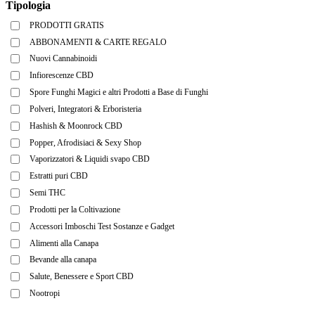
Tipologia
PRODOTTI GRATIS
ABBONAMENTI & CARTE REGALO
Nuovi Cannabinoidi
Infiorescenze CBD
Spore Funghi Magici e altri Prodotti a Base di Funghi
Polveri, Integratori & Erboristeria
Hashish & Moonrock CBD
Popper, Afrodisiaci & Sexy Shop
Vaporizzatori & Liquidi svapo CBD
Estratti puri CBD
Semi THC
Prodotti per la Coltivazione
Accessori Imboschi Test Sostanze e Gadget
Alimenti alla Canapa
Bevande alla canapa
Salute, Benessere e Sport CBD
Nootropi