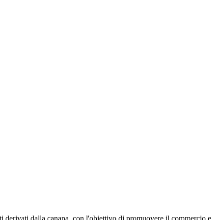
ti derivati dalla canapa, con l'obiettivo di promuovere il commercio e