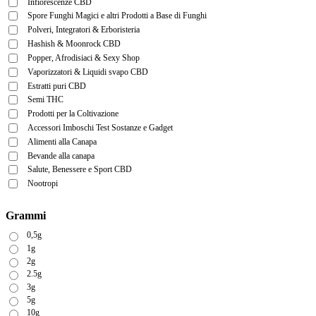
Infiorescenze CBD
Spore Funghi Magici e altri Prodotti a Base di Funghi
Polveri, Integratori & Erboristeria
Hashish & Moonrock CBD
Popper, Afrodisiaci & Sexy Shop
Vaporizzatori & Liquidi svapo CBD
Estratti puri CBD
Semi THC
Prodotti per la Coltivazione
Accessori Imboschi Test Sostanze e Gadget
Alimenti alla Canapa
Bevande alla canapa
Salute, Benessere e Sport CBD
Nootropi
Grammi
0,5g
1g
2g
2.5g
3g
5g
10g