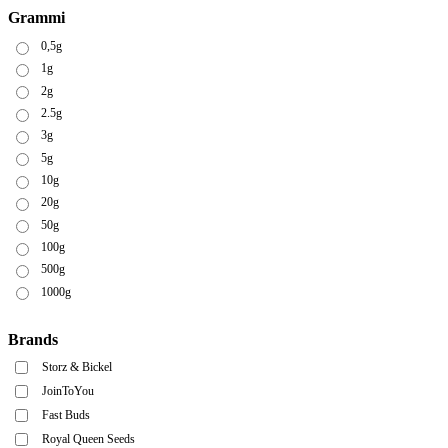
Grammi
0,5g
1g
2g
2.5g
3g
5g
10g
20g
50g
100g
500g
1000g
Brands
Storz & Bickel
JoinToYou
Fast Buds
Royal Queen Seeds