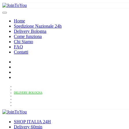
Home
Spedizione Nazionale 24h
Delivery Bologna
Come funziona
Chi Siamo
FAQ
Contatti
HOME
SPEDIZIONE NAZIONALE 24H
DELIVERY BOLOGNA
COME FUNZIONA
CHI SIAMO
FAQ
CONTATTI
SHOP ITALIA 24H
Delivery 60min