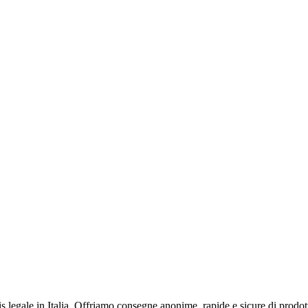
s legale in Italia. Offriamo consegne anonime, rapide e sicure di prodot