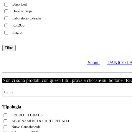
Black Leaf
Dope or Nope
Laboratorio Extracta
Roll2Go
Plagron
Filtro
Sconti
PANICO P
Non ci sono prodotti con questi filtri, prova a cliccare sul bottone "
Tipologia
PRODOTTI GRATIS
ABBONAMENTI & CARTE REGALO
Nuovi Cannabinoidi