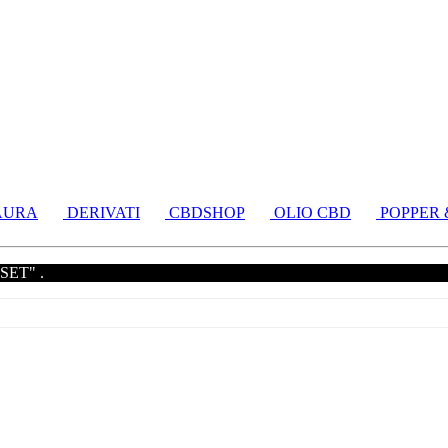
AURA
DERIVATI
CBDSHOP
OLIO CBD
POPPER 
RESET" .