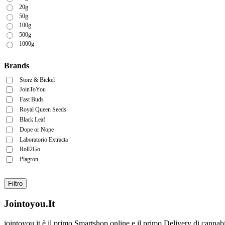
20g
50g
100g
500g
1000g
Brands
Storz & Bickel
JoinToYou
Fast Buds
Royal Queen Seeds
Black Leaf
Dope or Nope
Laboratorio Extracta
Roll2Go
Plagron
Filtro
Jointoyou.It
jointoyou.it è il primo Smartshop online e il primo Delivery di cannabi